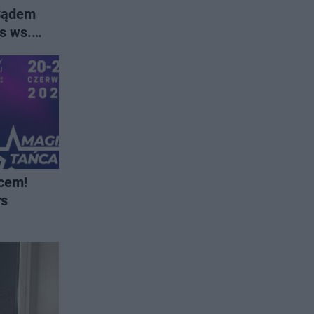
 Sądem
s ws.
 do
ńcem!
rs