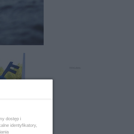
zydent
y dostęp i
ecyzja w
lne identyfikatory,
nego w
iania