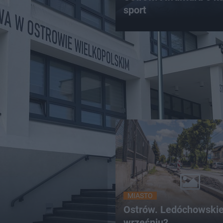
sport
MIASTO
Ostrów. Ledóchowski
wrześniu?