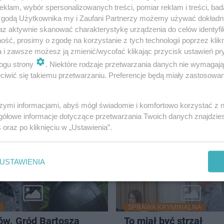
Łodzi
klam, wybór spersonalizowanych treści, pomiar reklam i treści, bad
 zgodą Użytkownika my i Zaufani Partnerzy możemy używać dokład
az aktywnie skanować charakterystykę urządzenia do celów identyfi
ść, prosimy o zgodę na korzystanie z tych technologii poprzez klikn
a i zawsze możesz ją zmienić/wycofać klikając przycisk ustawień pr
ogu strony
. Niektóre rodzaje przetwarzania danych nie wymagaj
 KRYMINALNA
PRZYRODA
iwić się takiemu przetwarzaniu. Preferencje będą miały zastosowanie
Sądem Rejonowym w
Przygodzice zapraszaj
szowie zapadł wyrok w
spacery wokół Gliniank
szymi informacjami, abyś mógł świadomie i komfortowo korzystać z
 suczki porzuconej ze
gratka dla miłośników
gółowe informacje dotyczące przetwarzania Twoich danych znajdzi
akami w lesie
przyrody
s
oraz po kliknięciu w „Ustawienia”.
USTAWIENIA
SPRAWA KRYMINALNA
ów. Gród Bartosza
To miał być strzał