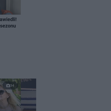
awiedli!
 sezonu
34