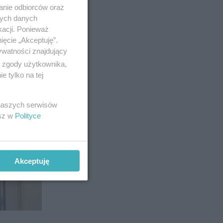
anie odbiorców oraz
nych danych
kacji. Ponieważ
ięcie „Akceptuję”.
ywatności znajdujący
ą zgody użytkownika,
 tylko na tej
ą na
i. To
 naszych serwisów
esz w
Polityce
Akceptuję