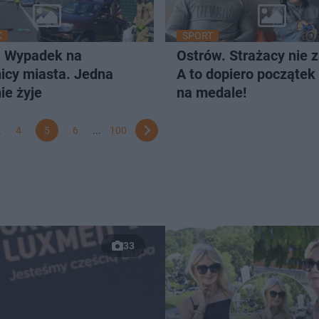
K
SPORT
. Wypadek na
Ostrów. Strażacy nie z
icy miasta. Jedna
A to dopiero początek
ie żyje
na medale!
.
4
5
6
...
100
33