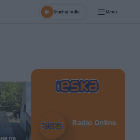
Słuchaj radia
Menu
Radio Online
asę na