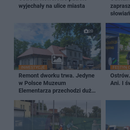
wyjechały na ulice miasta
zapras
słowiań
20
INWESTYCJE
FESTYN 
Remont dworku trwa. Jedyne
Ostrów
w Polsce Muzeum
Ani. I ś
Elementarza przechodzi dużą
metamorfozę