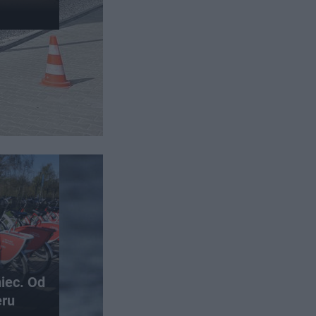
niec. Od
eru