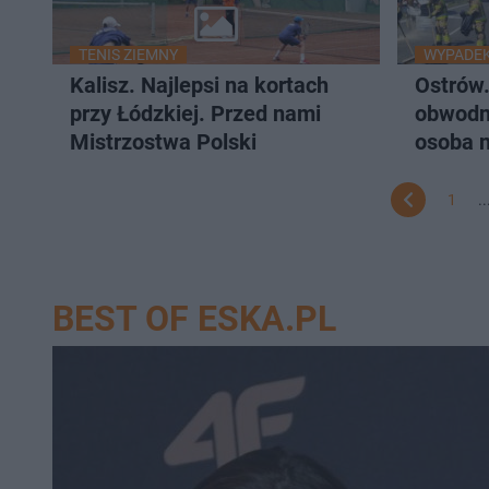
TENIS ZIEMNY
WYPADE
Kalisz. Najlepsi na kortach
Ostrów
przy Łódzkiej. Przed nami
obwodn
Mistrzostwa Polski
osoba n
1
..
BEST OF ESKA.PL