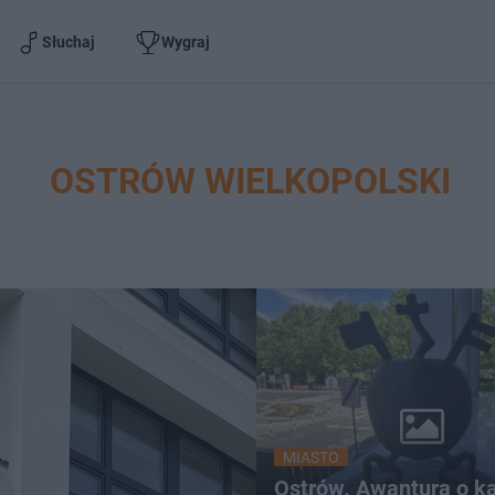
Słuchaj
Wygraj
OSTRÓW WIELKOPOLSKI
MIASTO
Ostrów. Awantura o k