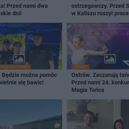
za! Przed nami dwa
ostrzegawczy. Przed
skie dni!
w Kaliszu ruszył proce
62-latka, który strzelił
żony i podpalił dom
CHARYTATYWNY
TANIEC
. Będzie można pomóc
Ostrów. Zaczarują ta
wietnie się bawic!
Przed nami 24. konku
Magia Tańca