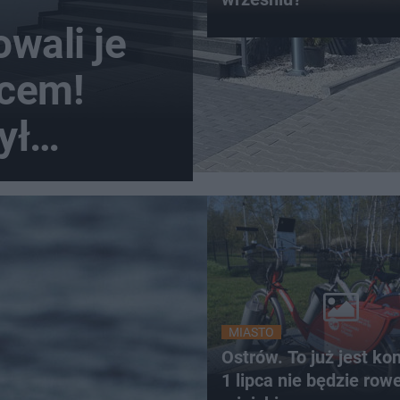
wali je
wcem!
ył
du
zoroką
MIASTO
Ostrów. To już jest ko
1 lipca nie będzie row