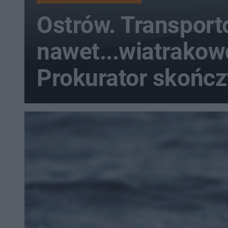
Ostrów. Transporto
nawet...wiatrako
Prokurator skończ
śledztwo ws. han
narkotykami na s
skalę