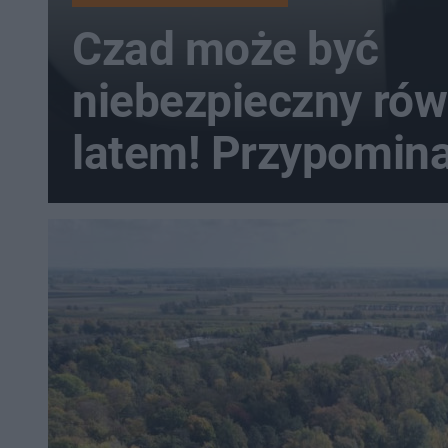
Czad może być
niebezpieczny rów
latem! Przypomina
strażacy z Kalisza