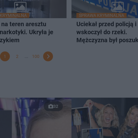
 KRYMINALNA
SPRAWA KRYMINALNA
 na teren aresztu
Uciekał przed policją i
narkotyki. Ukryła je
wskoczył do rzeki.
ęzykiem
Mężczyzna był poszu
dwoma listami gończy
1
2
...
100
32