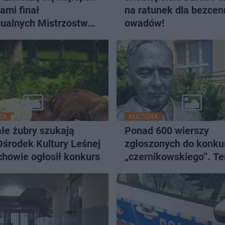
ami finał
na ratunek dla bezcennych
dualnych Mistrzostw
owadów!
na żużlu!
TA
KULTURA
łe żubry szukają
Ponad 600 wierszy
Ośrodek Kultury Leśnej
zgłoszonych do konku
howie ogłosił konkurs
„czernikowskiego”. Te
oceni je jury