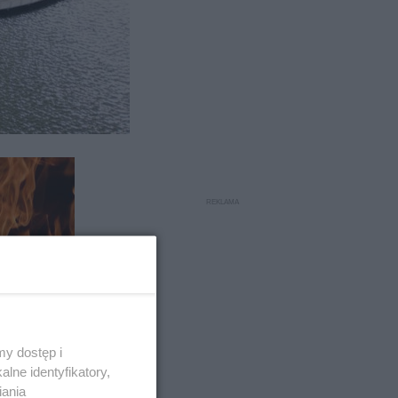
 Śmierć
ar
y dostęp i
lne identyfikatory,
iania