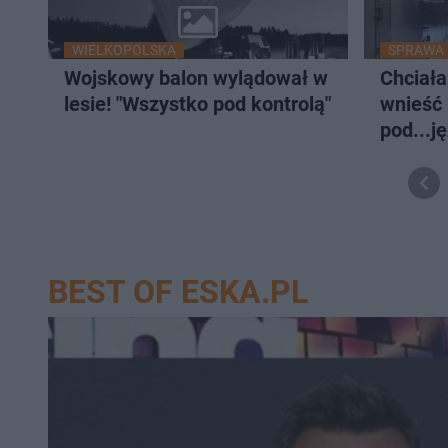
WIELKOPOLSKA
SPRAWA
Wojskowy balon wylądował w
Chciała
lesie! "Wszystko pod kontrolą"
wnieść 
pod...j
BEST OF ESKA.PL