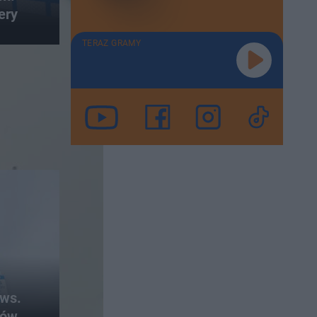
ery
TERAZ GRAMY
 ws.
tów