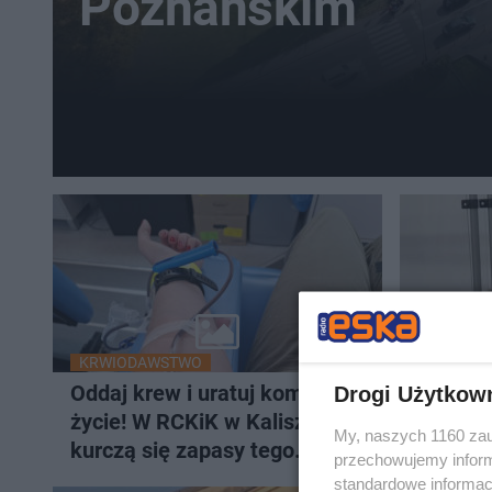
Poznańskim
KRWIODAWSTWO
SĄD
Oddaj krew i uratuj komuś
Zabiła 
Drogi Użytkow
życie! W RCKiK w Kaliszu
Apelacy
My, naszych 1160 zau
kurczą się zapasy tego
zdecydo
przechowujemy informa
cennego leku
standardowe informac