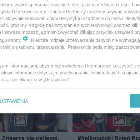
klam, wybór spersonalizowanych treści, pomiar reklam i treści, bad
 zgodą Użytkownika my i Zaufani Partnerzy możemy używać dokład
az aktywnie skanować charakterystykę urządzenia do celów identyfi
ść, prosimy o zgodę na korzystanie z tych technologii poprzez klikn
a i zawsze możesz ją zmienić/wycofać klikając przycisk ustawień pr
ogu strony
. Niektóre rodzaje przetwarzania danych nie wymagaj
CJE
POLICJA
iwić się takiemu przetwarzaniu. Preferencje będą miały zastosowanie
Ostrowski. Wyprostują
Ostrów. 84-latek z Ni
w Gostycznie
zgubił się w Polsce. O
szymi informacjami, abyś mógł świadomie i komfortowo korzystać z
na obwodnicy Ostrow
gółowe informacje dotyczące przetwarzania Twoich danych znajdzi
s
oraz po kliknięciu w „Ustawienia”.
MATER
USTAWIENIA
 Zmierzą się najlepsi.
Wielkopolski Dzień Ps