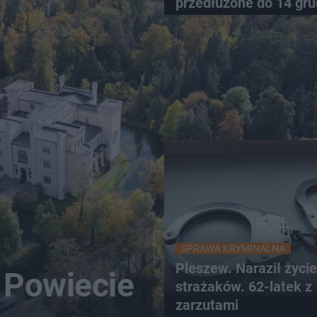
przedłużone do 14 gru
SPRAWA KRYMINALNA
Pleszew. Naraził życie
 Powiecie
strażaków. 62-latek z
zarzutami