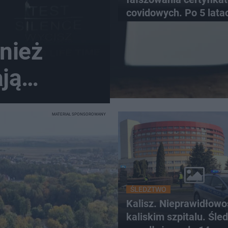
covidowych. Po 5 lata
prokurator zamyka sp
nież
ją
MATERIAŁ SPONSOROWANY
ŚLEDZTWO
Kalisz. Nieprawidłowo
kaliskim szpitalu. Śle