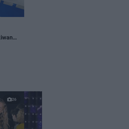
kiwany
mi
26