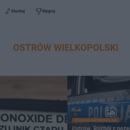
Słuchaj
Wygraj
OSTRÓW WIELKOPOLSKI
SPRAWA KRYMINALNA
Ostrów. Rozbój z noż