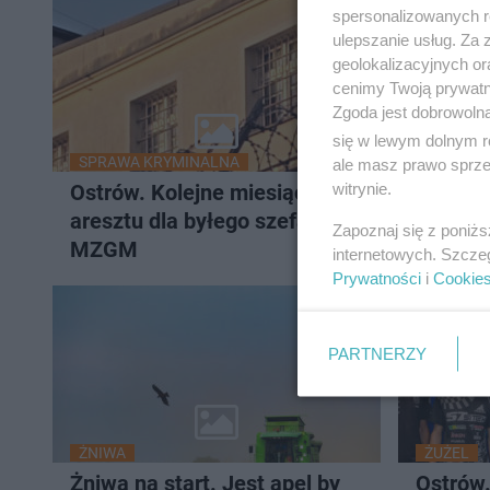
spersonalizowanych re
ulepszanie usług. Za
geolokalizacyjnych or
cenimy Twoją prywatno
Zgoda jest dobrowoln
się w lewym dolnym r
SPRAWA KRYMINALNA
INWESTY
ale masz prawo sprzec
witrynie.
Ostrów. Kolejne miesiące
Powiat 
aresztu dla byłego szefa
drogę 
Zapoznaj się z poniż
MZGM
internetowych. Szcze
Prywatności
i
Cookie
PARTNERZY
ŻNIWA
ŻUŻEL
Żniwa na start. Jest apel by
Ostrów.