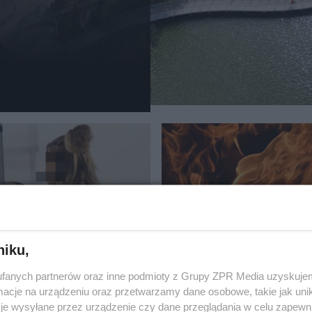
POŻAR
partnera nożem. Sąd
Koźmin Wielkopolski.
niku,
jny w Łodzi
w ogniu. tragiczny poż
fanych partnerów oraz inne podmioty z Grupy ZPR Media uzyskujem
wał ws. Klaudii K.
domu
cje na urządzeniu oraz przetwarzamy dane osobowe, takie jak unika
je wysyłane przez urządzenie czy dane przeglądania w celu zapewn