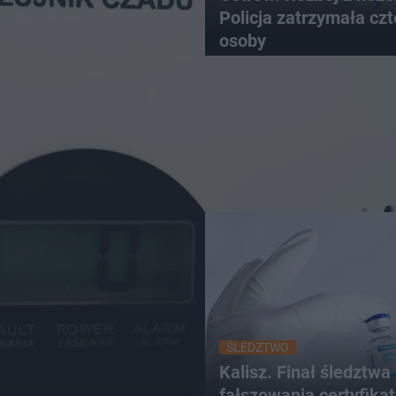
Policja zatrzymała czt
osoby
ŚLEDZTWO
Kalisz. Finał śledztwa
fałszowania certyfika