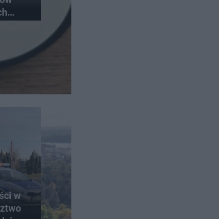
ch
rawę
ści w
dztwo