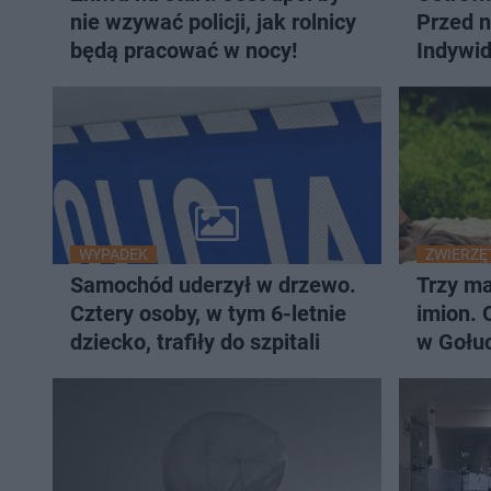
nie wzywać policji, jak rolnicy
Przed n
będą pracować w nocy!
Indywi
Polski 
WYPADEK
ZWIERZĘ
Samochód uderzył w drzewo.
Trzy ma
Cztery osoby, w tym 6-letnie
imion. 
dziecko, trafiły do szpitali
w Gołuc