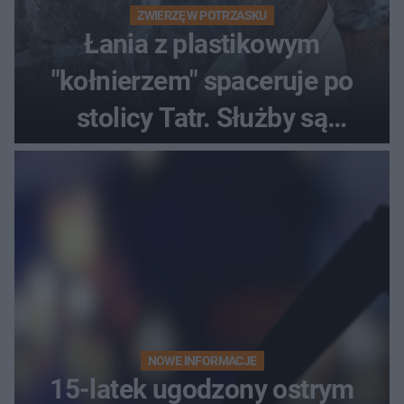
ZWIERZĘ W POTRZASKU
Łania z plastikowym
"kołnierzem" spaceruje po
stolicy Tatr. Służby są
bezradne
NOWE INFORMACJE
15-latek ugodzony ostrym