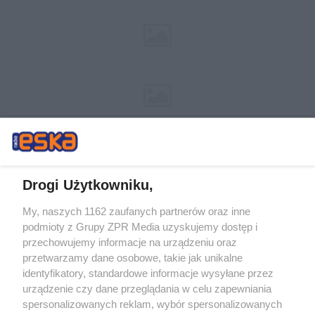
Drogi Użytkowniku,
My, naszych 1162 zaufanych partnerów oraz inne
Żaden utwór zamieszczony w serwisie nie może być powielany i
podmioty z Grupy ZPR Media uzyskujemy dostęp i
rozpowszechniany lub dalej rozpowszechniany w jakikolwiek sposób (w
tym także elektroniczny lub mechaniczny) na jakimkolwiek polu
przechowujemy informacje na urządzeniu oraz
eksploatacji w jakiejkolwiek formie, włącznie z umieszczaniem w Internecie
przetwarzamy dane osobowe, takie jak unikalne
bez pisemnej zgody właściciela praw. Jakiekolwiek użycie lub
wykorzystanie utworów w całości lub w części z naruszeniem prawa, tzn.
identyfikatory, standardowe informacje wysyłane przez
bez właściwej zgody, jest zabronione pod groźbą kary i może być ścigane
urządzenie czy dane przeglądania w celu zapewniania
prawnie.
spersonalizowanych reklam, wybór spersonalizowanych