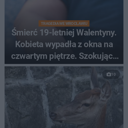
TRAGEDIA WE WROCŁAWIU
Śmierć 19-letniej Walentyny.
Kobieta wypadła z okna na
czwartym piętrze. Szokujące
nagranie trafiło do sieci
10