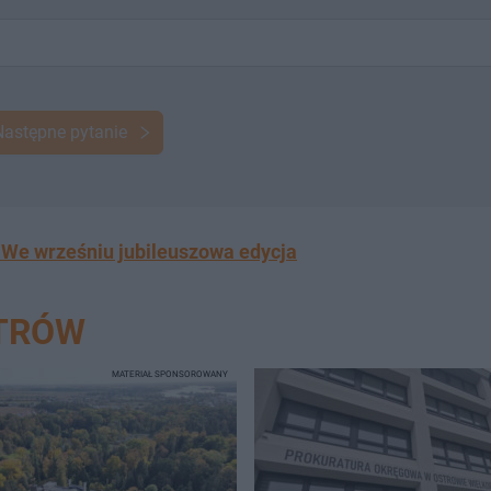
Następne pytanie
 We wrześniu jubileuszowa edycja
STRÓW
MATERIAŁ SPONSOROWANY