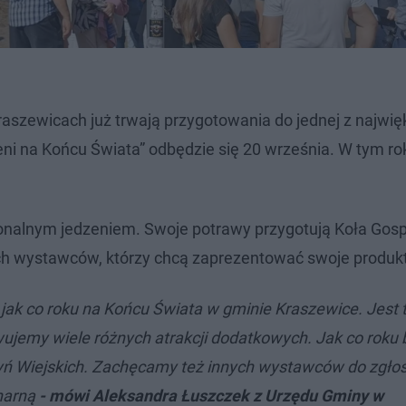
Kraszewicach już trwają przygotowania do jednej z najwi
ieni na Końcu Świata” odbędzie się 20 września. W tym ro
egionalnym jedzeniem. Swoje potrawy przygotują Koła Go
ych wystawców, którzy chcą zaprezentować swoje produkt
 jak co roku na Końcu Świata w gminie Kraszewice. Jest 
wujemy wiele różnych atrakcji dodatkowych. Jak co roku 
ń Wiejskich. Zachęcamy też innych wystawców do zgłos
inarną
- mówi Aleksandra Łuszczek z Urzędu Gminy w