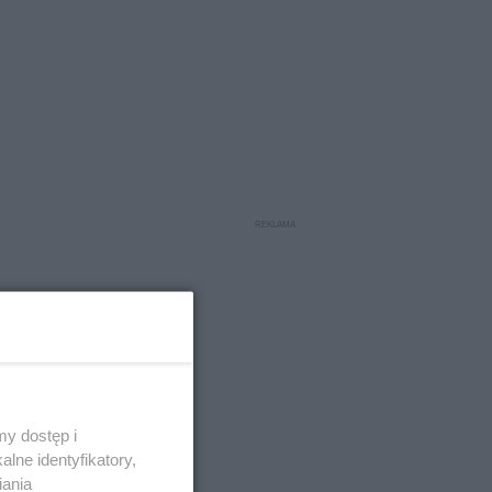
y dostęp i
lne identyfikatory,
iania
ale