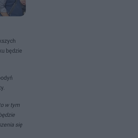
ększych
ku będzie
spodyń
y.
to w tym
będzie
zenia się