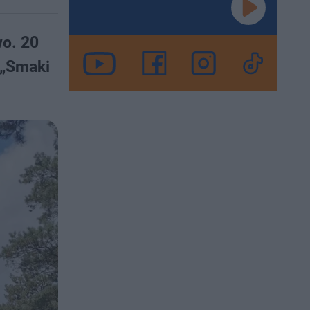
wo. 20
 „Smaki