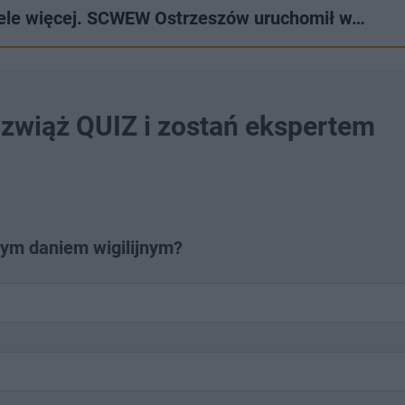
iele więcej. SCWEW Ostrzeszów uruchomił w…
ozwiąż QUIZ i zostań ekspertem
nym daniem wigilijnym?