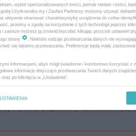
klam, wybór spersonalizowanych treści, pomiar reklam i treści, bad
będzie marsz nordic walking, także już teraz zapraszamy 
 zgodą Użytkownika my i Zaufani Partnerzy możemy używać dokład
az aktywnie skanować charakterystykę urządzenia do celów identyfi
ść, prosimy o zgodę na korzystanie z tych technologii poprzez klikn
a i zawsze możesz ją zmienić/wycofać klikając przycisk ustawień pr
eżdżają ci którzy lubią regionalne smaki, muzykę i akty
ogu strony
. Niektóre rodzaje przetwarzania danych nie wymagaj
iwić się takiemu przetwarzaniu. Preferencje będą miały zastosowanie
i. Jak ktoś sobie lubi pobiegać, zapraszamy. Jak ktoś sob
szymi informacjami, abyś mógł świadomie i komfortowo korzystać z
gółowe informacje dotyczące przetwarzania Twoich danych znajdzi
ubi posłuchać dobrej, takiej ludowej muzyki, też serdecz
s
oraz po kliknięciu w „Ustawienia”.
 jest taka swoboda, taka przestrzeń leśna, także zarówno 
- mówi urzędniczka.
USTAWIENIA
e się w tym roku - przypominamy - 20 września. Więcej 