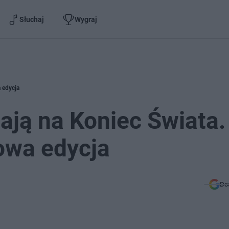
Słuchaj
Wygraj
 edycja
ają na Koniec Świata
owa edycja
Do