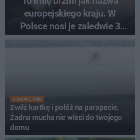
To imię brzmi jak nazwa
europejskiego kraju. W
Polsce nosi je zaledwie 3
kobiety
DOMOWE TRIKI
Zwilż kartkę i połóż na parapecie.
Żadna mucha nie wleci do twojego
domu