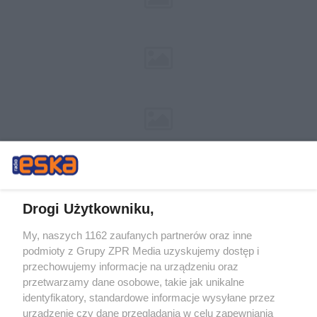
Drogi Użytkowniku,
My, naszych 1162 zaufanych partnerów oraz inne
Żaden utwór zamieszczony w serwisie nie może być powielany i
podmioty z Grupy ZPR Media uzyskujemy dostęp i
rozpowszechniany lub dalej rozpowszechniany w jakikolwiek sposób (w
tym także elektroniczny lub mechaniczny) na jakimkolwiek polu
przechowujemy informacje na urządzeniu oraz
eksploatacji w jakiejkolwiek formie, włącznie z umieszczaniem w Internecie
przetwarzamy dane osobowe, takie jak unikalne
bez pisemnej zgody właściciela praw. Jakiekolwiek użycie lub
wykorzystanie utworów w całości lub w części z naruszeniem prawa, tzn.
identyfikatory, standardowe informacje wysyłane przez
bez właściwej zgody, jest zabronione pod groźbą kary i może być ścigane
urządzenie czy dane przeglądania w celu zapewniania