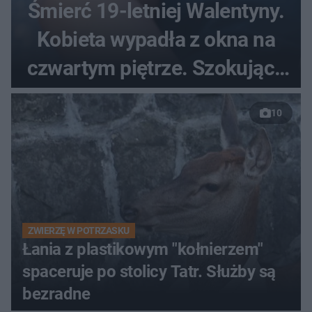
Śmierć 19-letniej Walentyny.
Kobieta wypadła z okna na
czwartym piętrze. Szokujące
nagranie trafiło do sieci
10
ZWIERZĘ W POTRZASKU
Łania z plastikowym "kołnierzem"
spaceruje po stolicy Tatr. Służby są
bezradne