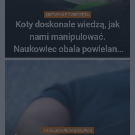
NIEZWYKŁE ZWIERZĘTA
Koty doskonale wiedzą, jak
nami manipulować.
Naukowiec obala powielane
od lat mity na ich temat
TRAGEDIA WE WROCŁAWIU