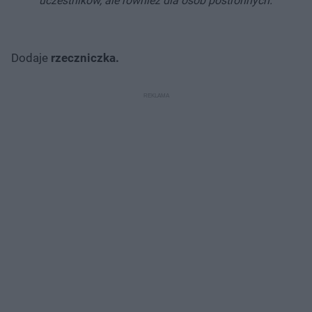
uczestników, ale również dla osób postronnych.
Dodaje
rzeczniczka.