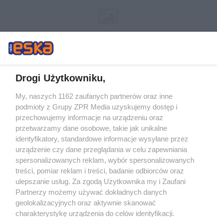
Drogi Użytkowniku,
My, naszych 1162 zaufanych partnerów oraz inne
Żaden utwór zamieszczony w serwisie nie może być powielany i
podmioty z Grupy ZPR Media uzyskujemy dostęp i
rozpowszechniany lub dalej rozpowszechniany w jakikolwiek sposób (w
tym także elektroniczny lub mechaniczny) na jakimkolwiek polu
przechowujemy informacje na urządzeniu oraz
eksploatacji w jakiejkolwiek formie, włącznie z umieszczaniem w Internecie
przetwarzamy dane osobowe, takie jak unikalne
bez pisemnej zgody właściciela praw. Jakiekolwiek użycie lub
wykorzystanie utworów w całości lub w części z naruszeniem prawa, tzn.
identyfikatory, standardowe informacje wysyłane przez
bez właściwej zgody, jest zabronione pod groźbą kary i może być ścigane
urządzenie czy dane przeglądania w celu zapewniania
prawnie.
spersonalizowanych reklam, wybór spersonalizowanych
treści, pomiar reklam i treści, badanie odbiorców oraz
ulepszanie usług. Za zgodą Użytkownika my i Zaufani
Partnerzy możemy używać dokładnych danych
geolokalizacyjnych oraz aktywnie skanować
charakterystykę urządzenia do celów identyfikacji.