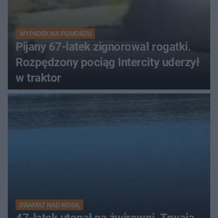
WYPADEK NA POMORZU
Pijany 67-latek zignorował rogatki.
Rozpędzony pociąg Intercity uderzył
w traktor
DRAMAT NAD WODĄ
47-latek utonął na żwirowni. Trwają