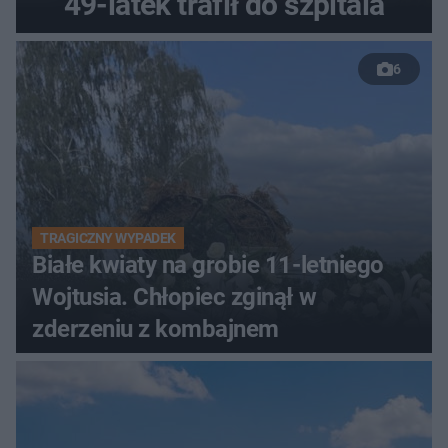
49-latek trafił do szpitala
6
TRAGICZNY WYPADEK
Białe kwiaty na grobie 11-letniego
Wojtusia. Chłopiec zginął w
zderzeniu z kombajnem