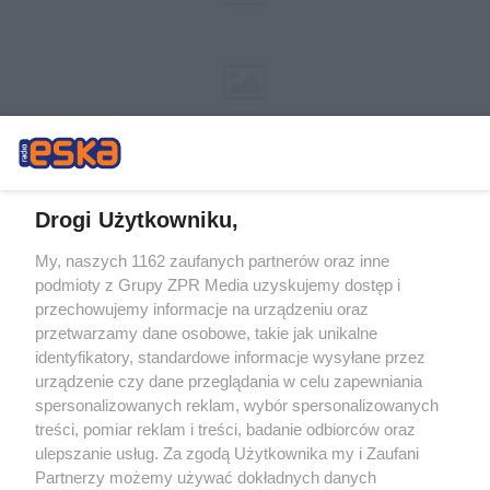
Drogi Użytkowniku,
My, naszych 1162 zaufanych partnerów oraz inne
Żaden utwór zamieszczony w serwisie nie może być powielany i
podmioty z Grupy ZPR Media uzyskujemy dostęp i
rozpowszechniany lub dalej rozpowszechniany w jakikolwiek sposób (w
tym także elektroniczny lub mechaniczny) na jakimkolwiek polu
przechowujemy informacje na urządzeniu oraz
eksploatacji w jakiejkolwiek formie, włącznie z umieszczaniem w Internecie
przetwarzamy dane osobowe, takie jak unikalne
bez pisemnej zgody właściciela praw. Jakiekolwiek użycie lub
wykorzystanie utworów w całości lub w części z naruszeniem prawa, tzn.
identyfikatory, standardowe informacje wysyłane przez
bez właściwej zgody, jest zabronione pod groźbą kary i może być ścigane
urządzenie czy dane przeglądania w celu zapewniania
prawnie.
spersonalizowanych reklam, wybór spersonalizowanych
treści, pomiar reklam i treści, badanie odbiorców oraz
ulepszanie usług. Za zgodą Użytkownika my i Zaufani
Partnerzy możemy używać dokładnych danych