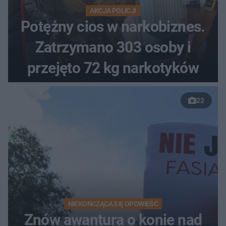
AKCJA POLICJI
Potężny cios w narkobiznes.
Zatrzymano 303 osoby i
przejęto 72 kg narkotyków
22
NIEKOŃCZĄCA SIĘ OPOWIEŚĆ
Znów awantura o konie nad