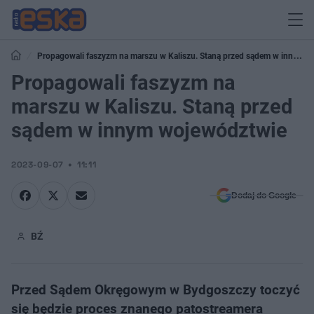
Propagowali faszyzm na marszu w Kaliszu. Staną przed sądem w innym
województwie
Propagowali faszyzm na
marszu w Kaliszu. Staną przed
sądem w innym województwie
2023-09-07
11:11
Dodaj do Google
BŹ
Przed Sądem Okręgowym w Bydgoszczy toczyć
się będzie proces znanego patostreamera