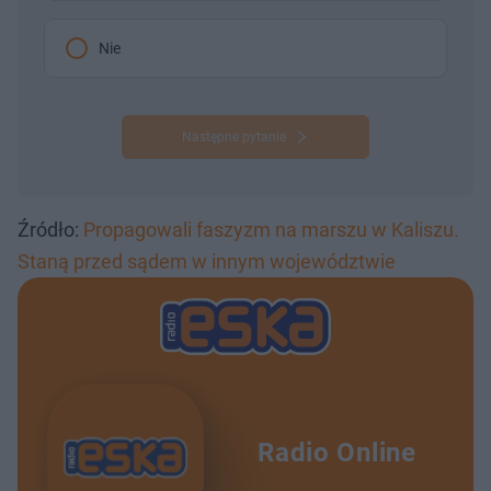
Nie
Następne pytanie
Źródło:
Propagowali faszyzm na marszu w Kaliszu.
Staną przed sądem w innym województwie
Radio Online