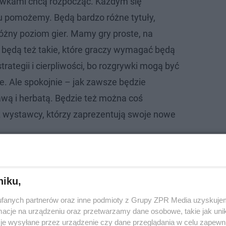
ówkami chcą rozpocząć. Każdym się
 pomożemy. Będą bardzo różne tytuły,
różny poziom gier. Mamy gry proste, na
e będą też takie, które graczy wymagać będą
trategii i cierpliwości, bo rozgrywki mogą być
e. Ale spokojnie – jak zawsze będzie
wą i herbatą. Będzie też można coś
ż wystawcy, którzy zaprezentują swoje nowe
ikt nie będzie się nudził – obiecują
organizatorzy.
niku,
fanych partnerów oraz inne podmioty z Grupy ZPR Media uzyskujem
cje na urządzeniu oraz przetwarzamy dane osobowe, takie jak unika
je wysyłane przez urządzenie czy dane przeglądania w celu zapewn