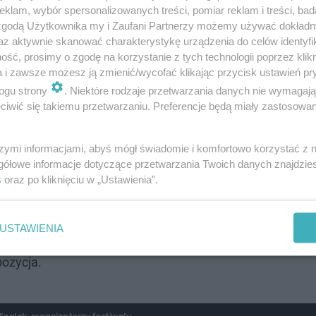
klam, wybór spersonalizowanych treści, pomiar reklam i treści, bad
 zgodą Użytkownika my i Zaufani Partnerzy możemy używać dokład
az aktywnie skanować charakterystykę urządzenia do celów identyfi
ść, prosimy o zgodę na korzystanie z tych technologii poprzez klikn
a i zawsze możesz ją zmienić/wycofać klikając przycisk ustawień pr
ogu strony
. Niektóre rodzaje przetwarzania danych nie wymagaj
iwić się takiemu przetwarzaniu. Preferencje będą miały zastosowanie
szymi informacjami, abyś mógł świadomie i komfortowo korzystać z
gółowe informacje dotyczące przetwarzania Twoich danych znajdzi
takim hitem może być gra Wiedźmin.
s
oraz po kliknięciu w „Ustawienia”.
pewno znany czy z serialu, czy z książki, ale
odna polecenia. I odnajdą się w niej zarówno
USTAWIENIA
 dobrze już znają, jak i ci, dla których to
ozycja.