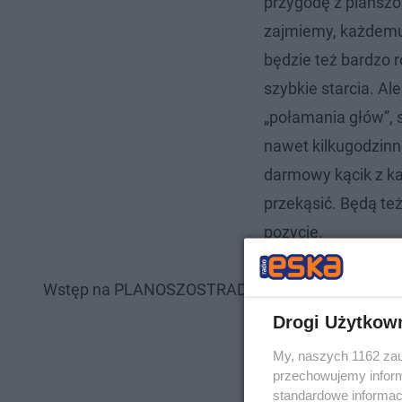
przygodę z plansz
zajmiemy, każdemu
będzie też bardzo 
szybkie starcia. Al
„połamania głów”, s
nawet kilkugodzinn
darmowy kącik z ka
przekąsić. Będą te
pozycje.
Wstęp na PLANOSZOSTRADĘ jest wolny. Na pewno n
Drogi Użytkow
My, naszych 1162 zau
przechowujemy informa
standardowe informac