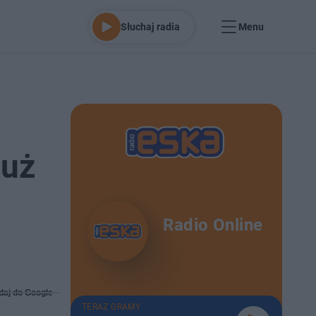
Słuchaj radia
Menu
już
Radio Online
daj do Google
TERAZ GRAMY