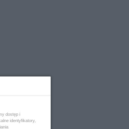
y dostęp i
lne identyfikatory,
iania