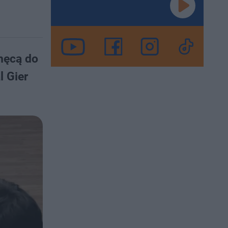
chęcą do
l Gier