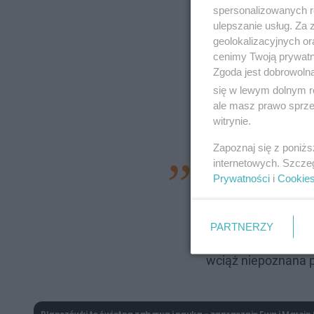
spersonalizowanych re
ulepszanie usług. Za
geolokalizacyjnych or
cenimy Twoją prywatno
Zgoda jest dobrowoln
się w lewym dolnym r
ale masz prawo sprzec
witrynie.
Zapoznaj się z poniż
internetowych. Szcze
Podejrzewamy, że 
Prywatności
i
Cookie
Generalnie tytuł na 
sama gra też jest g
PARTNERZY
ci, którzy Wiedźmina
wciąż niepoznana p