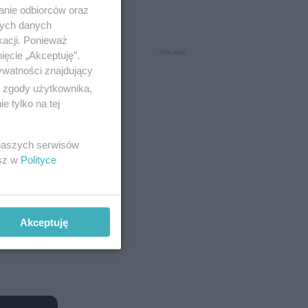
anie odbiorców oraz
nych danych
kacji. Ponieważ
ięcie „Akceptuję”.
ywatności znajdujący
ą zgody użytkownika,
 tylko na tej
 naszych serwisów
esz w
Polityce
Akceptuję