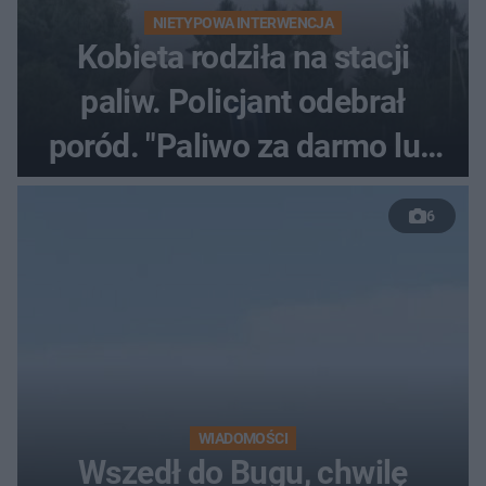
NIETYPOWA INTERWENCJA
Kobieta rodziła na stacji
paliw. Policjant odebrał
poród. "Paliwo za darmo lub
50 %!"
6
WIADOMOŚCI
Wszedł do Bugu, chwilę