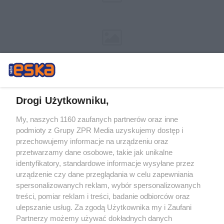
Drogi Użytkowniku,
My, naszych 1160 zaufanych partnerów oraz inne
Żaden utwór zamieszczony w serwisie nie może być powielany i
podmioty z Grupy ZPR Media uzyskujemy dostęp i
rozpowszechniany lub dalej rozpowszechniany w jakikolwiek sposób (w
tym także elektroniczny lub mechaniczny) na jakimkolwiek polu
przechowujemy informacje na urządzeniu oraz
eksploatacji w jakiejkolwiek formie, włącznie z umieszczaniem w Internecie
przetwarzamy dane osobowe, takie jak unikalne
bez pisemnej zgody właściciela praw. Jakiekolwiek użycie lub
wykorzystanie utworów w całości lub w części z naruszeniem prawa, tzn.
identyfikatory, standardowe informacje wysyłane przez
bez właściwej zgody, jest zabronione pod groźbą kary i może być ścigane
urządzenie czy dane przeglądania w celu zapewniania
prawnie.
spersonalizowanych reklam, wybór spersonalizowanych
treści, pomiar reklam i treści, badanie odbiorców oraz
ulepszanie usług. Za zgodą Użytkownika my i Zaufani
Partnerzy możemy używać dokładnych danych