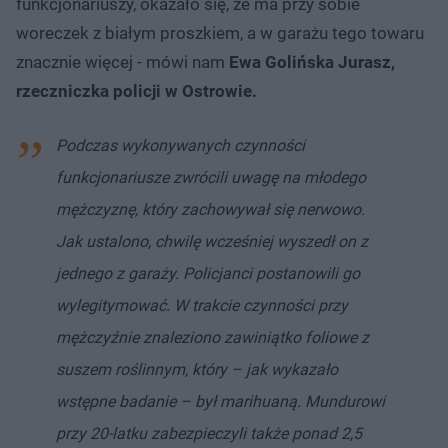
funkcjonariuszy, okazało się, że ma przy sobie
woreczek z białym proszkiem, a w garażu tego towaru
znacznie więcej - mówi nam
Ewa Golińska Jurasz,
rzeczniczka policji w Ostrowie.
Podczas wykonywanych czynności
funkcjonariusze zwrócili uwagę na młodego
mężczyznę, który zachowywał się nerwowo.
Jak ustalono, chwilę wcześniej wyszedł on z
jednego z garaży. Policjanci postanowili go
wylegitymować. W trakcie czynności przy
mężczyźnie znaleziono zawiniątko foliowe z
suszem roślinnym, który – jak wykazało
wstępne badanie – był marihuaną. Mundurowi
przy 20-latku zabezpieczyli także ponad 2,5