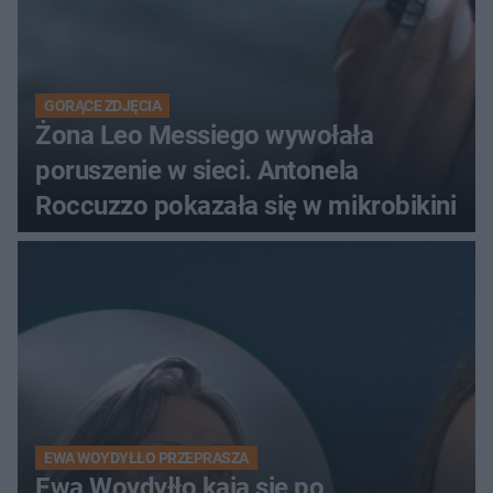
GORĄCE ZDJĘCIA
Żona Leo Messiego wywołała
poruszenie w sieci. Antonela
Roccuzzo pokazała się w mikrobikini
EWA WOYDYŁŁO PRZEPRASZA
Ewa Woydyłło kaja się po