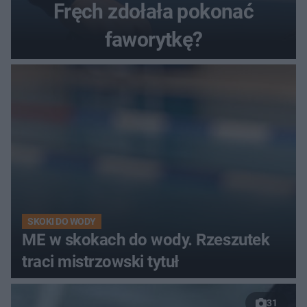
Fręch zdołała pokonać
faworytkę?
SKOKI DO WODY
ME w skokach do wody. Rzeszutek
traci mistrzowski tytuł
31