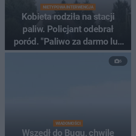
NIETYPOWA INTERWENCJA
Kobieta rodziła na stacji
paliw. Policjant odebrał
poród. "Paliwo za darmo lub
50 %!"
6
WIADOMOŚCI
Wszedł do Bugu, chwilę