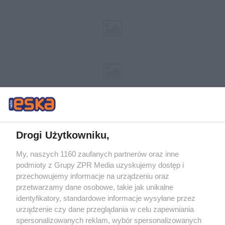
Drogi Użytkowniku,
My, naszych 1160 zaufanych partnerów oraz inne
Żaden utwór zamieszczony w serwisie nie może być powielany i
podmioty z Grupy ZPR Media uzyskujemy dostęp i
rozpowszechniany lub dalej rozpowszechniany w jakikolwiek sposób (w
tym także elektroniczny lub mechaniczny) na jakimkolwiek polu
przechowujemy informacje na urządzeniu oraz
eksploatacji w jakiejkolwiek formie, włącznie z umieszczaniem w Internecie
przetwarzamy dane osobowe, takie jak unikalne
bez pisemnej zgody właściciela praw. Jakiekolwiek użycie lub
wykorzystanie utworów w całości lub w części z naruszeniem prawa, tzn.
identyfikatory, standardowe informacje wysyłane przez
bez właściwej zgody, jest zabronione pod groźbą kary i może być ścigane
urządzenie czy dane przeglądania w celu zapewniania
prawnie.
spersonalizowanych reklam, wybór spersonalizowanych