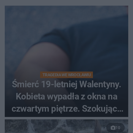
TRAGEDIA WE WROCŁAWIU
Śmierć 19-letniej Walentyny.
Kobieta wypadła z okna na
czwartym piętrze. Szokujące
nagranie trafiło do sieci
10