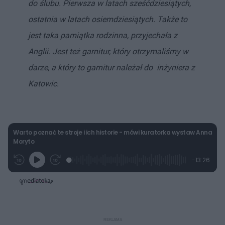
do ślubu. Pierwsza w latach sześćdziesiątych,
ostatnia w latach osiemdziesiątych. Także to
jest taka pamiątka rodzinna, przyjechała z
Anglii. Jest też garnitur, który otrzymaliśmy w
darze, a który to garnitur należał do inżyniera z
Katowic.
Warto poznać te stroje i ich historie - mówi kuratorka wystaw Anna
Moryto
L
P
P
P
-
13:26
G
o
r
r
o
z
r
a
z
z
o
a
d
e
e
s
j
t
e
w
w
a
d
i
i
ł
:
ń
ń
y
c
1
1
1
z
.
0
0
a
s
8
s
s