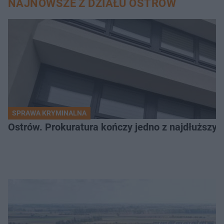
NAJNOWSZE Z DZIAŁU OSTRÓW
SPRAWA KRYMINALNA
Ostrów. Prokuratura kończy jedno z najdłuższyc