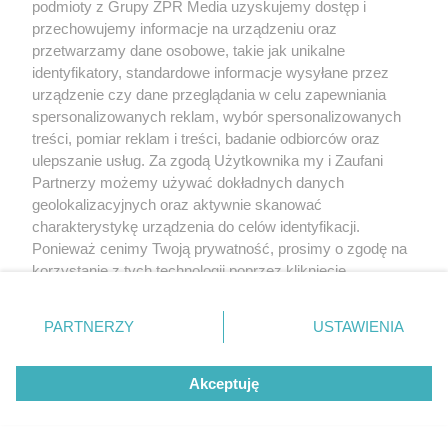
podmioty z Grupy ZPR Media uzyskujemy dostęp i
przechowujemy informacje na urządzeniu oraz
Żaden utwór zamieszczony w serwisie nie może być powielany i
rozpowszechniany lub dalej rozpowszechniany w jakikolwiek sposób (w
przetwarzamy dane osobowe, takie jak unikalne
tym także elektroniczny lub mechaniczny) na jakimkolwiek polu
identyfikatory, standardowe informacje wysyłane przez
eksploatacji w jakiejkolwiek formie, włącznie z umieszczaniem w Internecie
bez pisemnej zgody właściciela praw. Jakiekolwiek użycie lub
urządzenie czy dane przeglądania w celu zapewniania
wykorzystanie utworów w całości lub w części z naruszeniem prawa, tzn.
spersonalizowanych reklam, wybór spersonalizowanych
bez właściwej zgody, jest zabronione pod groźbą kary i może być ścigane
treści, pomiar reklam i treści, badanie odbiorców oraz
prawnie.
ulepszanie usług. Za zgodą Użytkownika my i Zaufani
Partnerzy możemy używać dokładnych danych
geolokalizacyjnych oraz aktywnie skanować
charakterystykę urządzenia do celów identyfikacji.
Ponieważ cenimy Twoją prywatność, prosimy o zgodę na
korzystanie z tych technologii poprzez kliknięcie
O nas
„Akceptuję”. Zgoda jest dobrowolna i zawsze możesz ją
zmienić/wycofać klikając przycisk ustawień prywatności
Informacje prawne
PARTNERZY
USTAWIENIA
znajdujący się w lewym dolnym rogu strony
. Niektóre
Nasze serwisy
rodzaje przetwarzania danych nie wymagają zgody
Akceptuję
użytkownika, ale masz prawo sprzeciwić się takiemu
© 2026 Grupa ZPR Media
przetwarzaniu. Preferencje będą miały zastosowanie tylko
na tej witrynie.