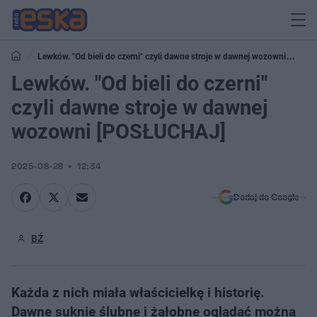
Lewków. "Od bieli do czerni" czyli dawne stroje w dawnej wozowni
[POSŁUCHAJ]
Lewków. "Od bieli do czerni"
czyli dawne stroje w dawnej
wozowni [POSŁUCHAJ]
2025-08-28
12:34
Dodaj do Google
BŹ
Każda z nich miała właścicielkę i historię.
Dawne suknie ślubne i żałobne oglądać można