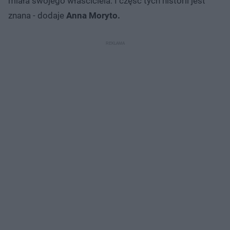
miała swojego właściciela. I część tych historii jest
znana - dodaje
Anna Moryto.