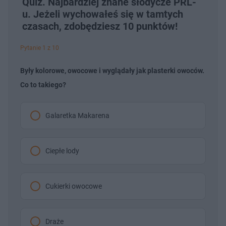
Quiz. Najbardziej znane słodycze PRL-
u. Jeżeli wychowałeś się w tamtych
czasach, zdobędziesz 10 punktów!
Pytanie 1 z 10
Były kolorowe, owocowe i wyglądały jak plasterki owoców.
Co to takiego?
Galaretka Makarena
Ciepłe lody
Cukierki owocowe
Draże