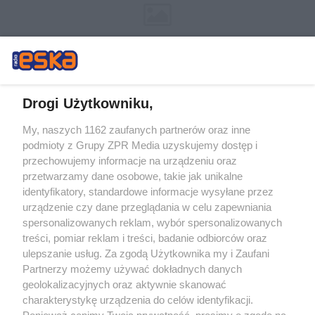
Drogi Użytkowniku,
My, naszych 1162 zaufanych partnerów oraz inne
Żaden utwór zamieszczony w serwisie nie może być powielany i
podmioty z Grupy ZPR Media uzyskujemy dostęp i
rozpowszechniany lub dalej rozpowszechniany w jakikolwiek sposób (w
tym także elektroniczny lub mechaniczny) na jakimkolwiek polu
przechowujemy informacje na urządzeniu oraz
eksploatacji w jakiejkolwiek formie, włącznie z umieszczaniem w Internecie
przetwarzamy dane osobowe, takie jak unikalne
bez pisemnej zgody właściciela praw. Jakiekolwiek użycie lub
wykorzystanie utworów w całości lub w części z naruszeniem prawa, tzn.
identyfikatory, standardowe informacje wysyłane przez
bez właściwej zgody, jest zabronione pod groźbą kary i może być ścigane
urządzenie czy dane przeglądania w celu zapewniania
prawnie.
spersonalizowanych reklam, wybór spersonalizowanych
treści, pomiar reklam i treści, badanie odbiorców oraz
ulepszanie usług. Za zgodą Użytkownika my i Zaufani
Partnerzy możemy używać dokładnych danych
geolokalizacyjnych oraz aktywnie skanować
charakterystykę urządzenia do celów identyfikacji.
O nas