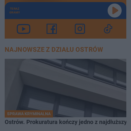
TERAZ
GRAMY
NAJNOWSZE Z DZIAŁU OSTRÓW
SPRAWA KRYMINALNA
Ostrów. Prokuratura kończy jedno z najdłuższyc