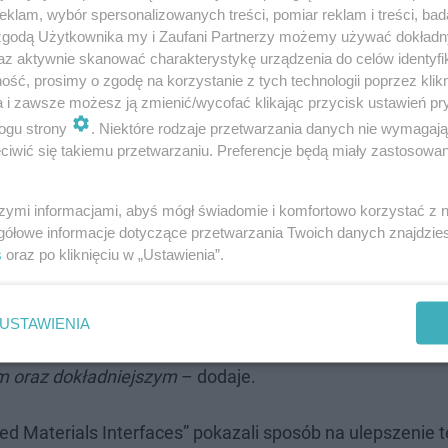
klam, wybór spersonalizowanych treści, pomiar reklam i treści, bad
 zgodą Użytkownika my i Zaufani Partnerzy możemy używać dokład
az aktywnie skanować charakterystykę urządzenia do celów identyfi
ść, prosimy o zgodę na korzystanie z tych technologii poprzez klikn
a i zawsze możesz ją zmienić/wycofać klikając przycisk ustawień pr
ogu strony
. Niektóre rodzaje przetwarzania danych nie wymagaj
iwić się takiemu przetwarzaniu. Preferencje będą miały zastosowanie
i bez użycia... plemnika i komórki ja…
szymi informacjami, abyś mógł świadomie i komfortowo korzystać z
gółowe informacje dotyczące przetwarzania Twoich danych znajdzi
 testów opartych na płynach biologicznych
s
oraz po kliknięciu w „Ustawienia”.
h przeciwciał jest ich mniejszy rozmiar w porównaniu d
USTAWIENIA
znawania wirusa zachodzi znacznie bliżej powierzchni s
ym oraz dokładniejszym
– dodaje.
d Materials Interfaces” pokazali sposób na ulepszenie 