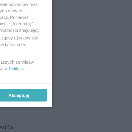
anie odbiorców oraz
nych danych
kacji. Ponieważ
ięcie „Akceptuję”.
ywatności znajdujący
ą zgody użytkownika,
 tylko na tej
 naszych serwisów
esz w
Polityce
o
Akceptuję
ensora, co
testów