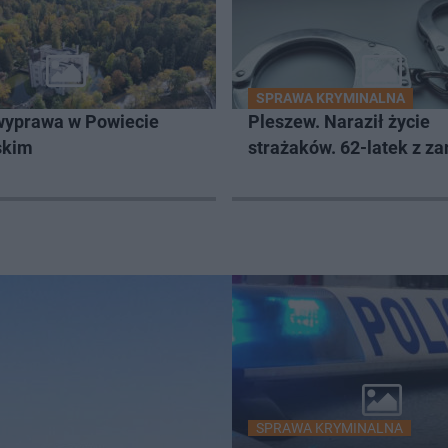
SPRAWA KRYMINALNA
wyprawa w Powiecie
Pleszew. Naraził życie
skim
strażaków. 62-latek z z
SPRAWA KRYMINALNA