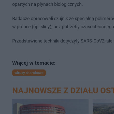
opartych na płynach biologicznych.
Badacze opracowali czujnik ze specjalną polimero
w próbce (np. śliny), bez potrzeby czasochłonneg
Przedstawione techniki dotyczyły SARS-CoV2, al
wirusy chorobowe
NAJNOWSZE Z DZIAŁU O