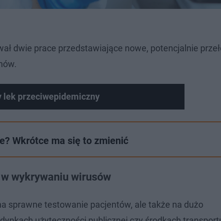
ował dwie prace przedstawiające nowe, potencjalnie prz
nów.
 lek przeciwepidemiczny
e? Wkrótce ma się to zmienić
 w wykrywaniu wirusów
a sprawne testowanie pacjentów, ale także na dużo
dynkach użyteczności publicznej czy środkach transport