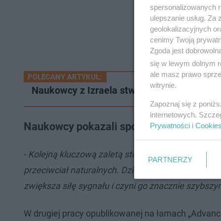
spersonalizowanych re
ulepszanie usług. Za
geolokalizacyjnych or
cenimy Twoją prywatno
Zgoda jest dobrowoln
się w lewym dolnym r
ale masz prawo sprzec
POLECANY ARTYKUŁ:
witrynie.
Naukowcy z Izraela stworzyli zarodek ludzk
Zapoznaj się z poniż
internetowych. Szcze
Naukowcy pokazali sposób na ulepszenie
Prywatności
i
Cookie
-
Kolejną kluczową zaletą stosowania syntetycznyc
PARTNERZY
przeciwciał naturalnych. Dzięki temu proces rozpo
zwiększa siłę sygnału i czyni go znacznie szybsz
W drugiej pracy opublikowanej na łamach „Advance