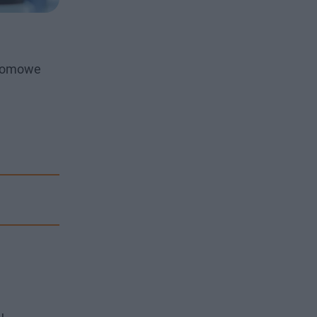
ełomowe
u.