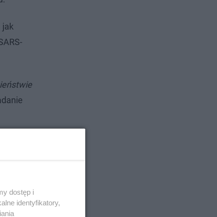
 jak
 SARS-
wieństwie
adanie
y dostęp i
lne identyfikatory,
iania