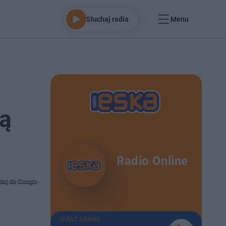
Słuchaj radia
Menu
ją
Radio Online
daj do Google
TERAZ GRAMY