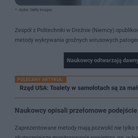
Autor: Getty Images
Zespół z Politechniki w Dreźnie (Niemcy) opublik
metody wykrywania groźnych wirusowych patoge
Naukowcy odtwarzają dawny
POLECANY ARTYKUŁ:
Rząd USA: Toalety w samolotach są za mał
Naukowcy opisali przełomowe podejście
Zaprezentowane metody mają pozwolić nie tylko n
skuteczniejsze monitorowanie powietrza, np. w bu