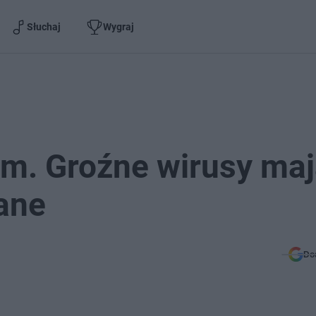
Słuchaj
Wygraj
om. Groźne wirusy ma
ane
Do