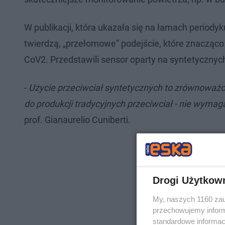
W publikacji, która ukazała się na łamach periodyk
twierdzą, „przełomowe” podejście, które znaczą
CoV2. Przedstawili sensor oparty na syntetycznyc
-
Użycie przeciwciał syntetycznych to zrównoważon
do produkcji tradycyjnych przeciwciał - nie wyma
prof. Gianaurelio Cuniberti.
Drogi Użytkow
My, naszych 1160 zau
przechowujemy informa
standardowe informac