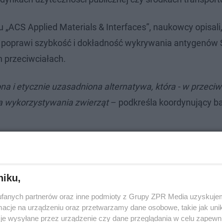
u „ACS Applied Materials & Interfaces”, naukowcy opisali,
co poprawi szybkość i dokładność wykrywania antygenów
h przeciwciałach.
a i etycznie uzasadniona alternatywa, która - w przeci
ga wykorzystywania zwierząt
– podkreśla koordynujący b
niku,
fanych partnerów oraz inne podmioty z Grupy ZPR Media uzyskujem
cje na urządzeniu oraz przetwarzamy dane osobowe, takie jak unika
je wysyłane przez urządzenie czy dane przeglądania w celu zapewn