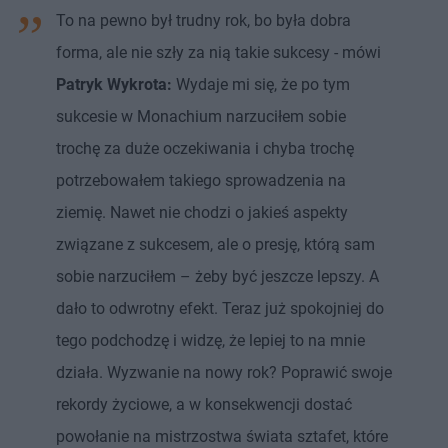
To na pewno był trudny rok, bo była dobra
forma, ale nie szły za nią takie sukcesy - mówi
Patryk Wykrota:
Wydaje mi się, że po tym
sukcesie w Monachium narzuciłem sobie
trochę za duże oczekiwania i chyba trochę
potrzebowałem takiego sprowadzenia na
ziemię. Nawet nie chodzi o jakieś aspekty
związane z sukcesem, ale o presję, którą sam
sobie narzuciłem – żeby być jeszcze lepszy. A
dało to odwrotny efekt. Teraz już spokojniej do
tego podchodzę i widzę, że lepiej to na mnie
działa. Wyzwanie na nowy rok? Poprawić swoje
rekordy życiowe, a w konsekwencji dostać
powołanie na mistrzostwa świata sztafet, które