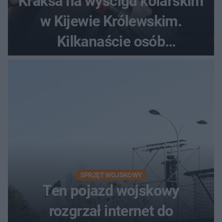
Kraksa na wyścigu kolarskim
w Kijewie Królewskim.
Kilkanaście osób
poszkodowanych, lądował
śmigłowiec LPR
SPRZĘT WOJSKOWY
Ten pojazd wojskowy
rozgrzał internet do