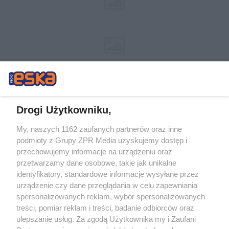
Drogi Użytkowniku,
My, naszych 1162 zaufanych partnerów oraz inne
Żaden utwór zamieszczony w serwisie nie może być powielany i
podmioty z Grupy ZPR Media uzyskujemy dostęp i
rozpowszechniany lub dalej rozpowszechniany w jakikolwiek sposób (w
tym także elektroniczny lub mechaniczny) na jakimkolwiek polu
przechowujemy informacje na urządzeniu oraz
eksploatacji w jakiejkolwiek formie, włącznie z umieszczaniem w Internecie
przetwarzamy dane osobowe, takie jak unikalne
bez pisemnej zgody właściciela praw. Jakiekolwiek użycie lub
wykorzystanie utworów w całości lub w części z naruszeniem prawa, tzn.
identyfikatory, standardowe informacje wysyłane przez
bez właściwej zgody, jest zabronione pod groźbą kary i może być ścigane
urządzenie czy dane przeglądania w celu zapewniania
prawnie.
spersonalizowanych reklam, wybór spersonalizowanych
treści, pomiar reklam i treści, badanie odbiorców oraz
ulepszanie usług. Za zgodą Użytkownika my i Zaufani