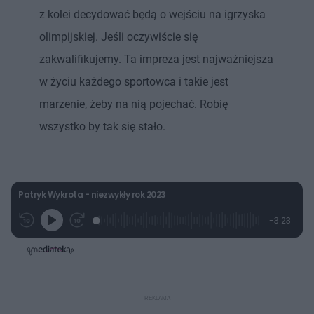
z kolei decydować będą o wejściu na igrzyska
olimpijskiej. Jeśli oczywiście się
zakwalifikujemy. Ta impreza jest najważniejsza
w życiu każdego sportowca i takie jest
marzenie, żeby na nią pojechać. Robię
wszystko by tak się stało.
Patryk Wykrota - niezwykły rok 2023
L
P
P
P
-
3:23
G
o
r
r
o
z
r
a
z
z
o
a
d
e
e
s
j
t
e
w
w
a
d
i
i
ł
:
ń
ń
y
c
7
1
1
z
.
0
0
a
s
3
s
s
Â