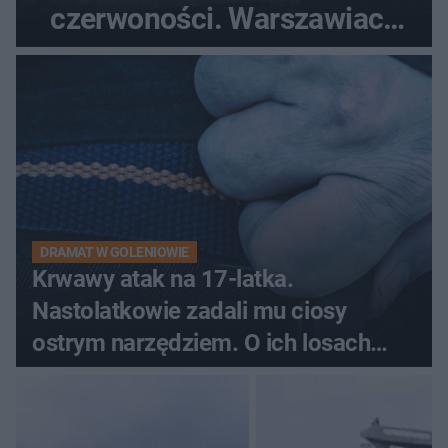
czerwoności. Warszawiacy
pytali, czy to Mad Max!
DRAMAT W GOLENIOWIE
Krwawy atak na 17-latka.
Nastolatkowie zadali mu ciosy
ostrym narzędziem. O ich losach
zdecyduje sąd rodzinny