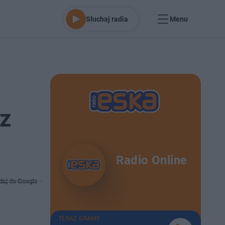
Słuchaj radia
Menu
 z
Radio Online
daj do Google
TERAZ GRAMY