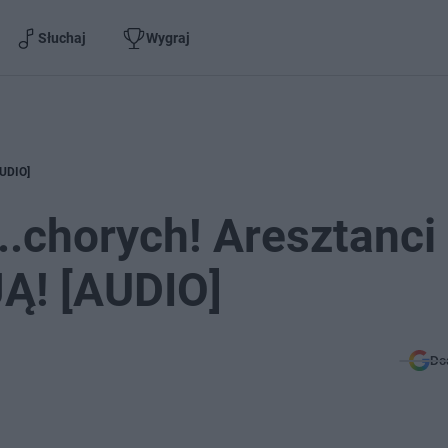
Słuchaj
Wygraj
AUDIO]
..chorych! Aresztanci
! [AUDIO]
Do