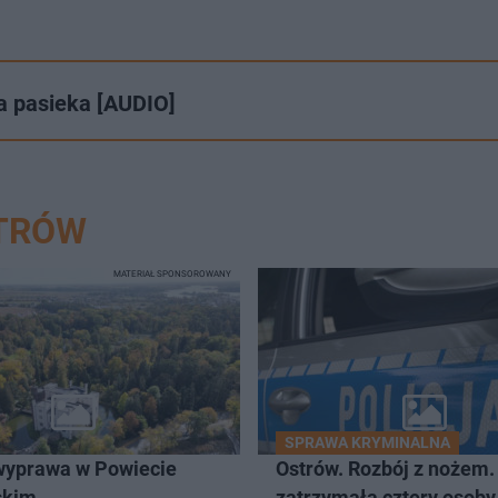
a pasieka [AUDIO]
STRÓW
MATERIAŁ SPONSOROWANY
SPRAWA KRYMINALNA
wyprawa w Powiecie
Ostrów. Rozbój z nożem. 
skim
zatrzymała cztery osoby