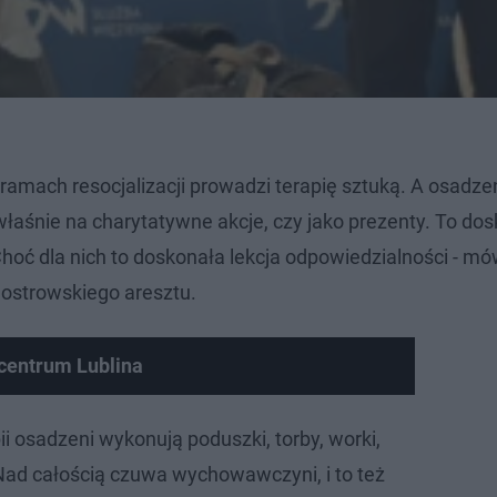
 ramach resocjalizacji prowadzi terapię sztuką. A osadz
 właśnie na charytatywne akcje, czy jako prezenty. To do
oć dla nich to doskonała lekcja odpowiedzialności - mó
ostrowskiego aresztu.
centrum Lublina
i osadzeni wykonują poduszki, torby, worki,
ad całością czuwa wychowawczyni, i to też