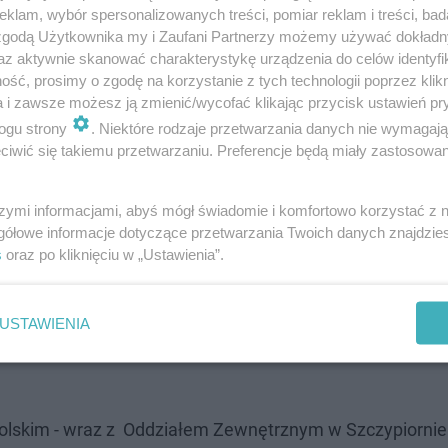
klam, wybór spersonalizowanych treści, pomiar reklam i treści, bad
 zgodą Użytkownika my i Zaufani Partnerzy możemy używać dokład
az aktywnie skanować charakterystykę urządzenia do celów identyfi
ść, prosimy o zgodę na korzystanie z tych technologii poprzez klikn
a i zawsze możesz ją zmienić/wycofać klikając przycisk ustawień pr
ogu strony
. Niektóre rodzaje przetwarzania danych nie wymagaj
iwić się takiemu przetwarzaniu. Preferencje będą miały zastosowanie
szymi informacjami, abyś mógł świadomie i komfortowo korzystać z
gółowe informacje dotyczące przetwarzania Twoich danych znajdzi
s
oraz po kliknięciu w „Ustawienia”.
USTAWIENIA
lskim - wraz z Oddziałem Zewnętrznym w Szczypiornie -