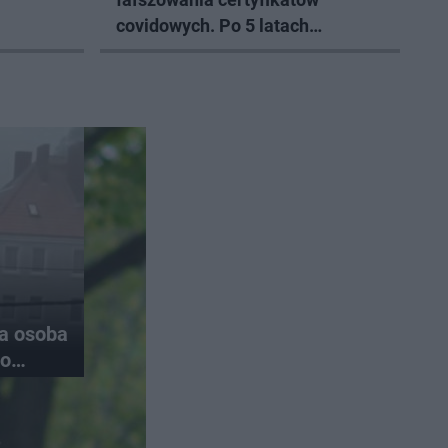
covidowych. Po 5 latach
prokurator zamyka sprawę
na osoba
do