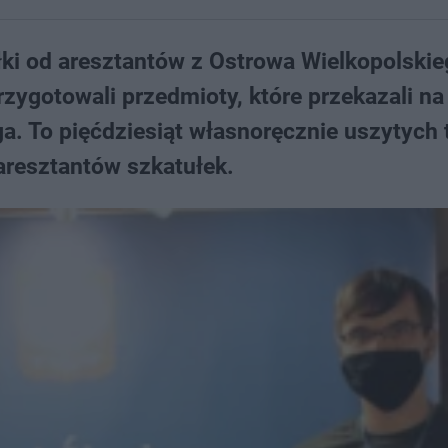
ki od aresztantów z Ostrowa Wielkopolskie
rzygotowali przedmioty, które przekazali na
a. To pięćdziesiąt własnoręcznie uszytych t
aresztantów szkatułek.