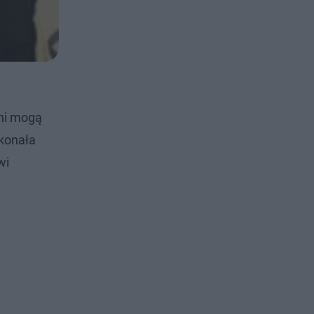
eni mogą
skonała
wi