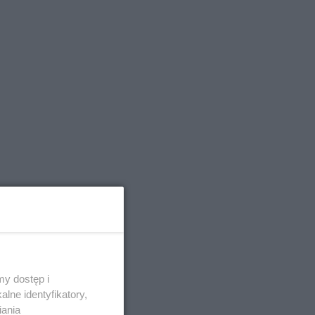
y dostęp i
lne identyfikatory,
iania