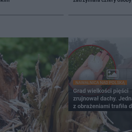
NAWAŁNICA NAD POLSKĄ
Grad wielkości pięści
zrujnował dachy. Jed
z obrażeniami trafiła 
szpitala