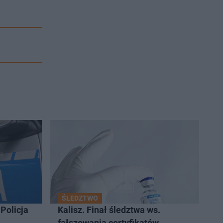
ŚLEDZTWO
Policja
Kalisz. Finał śledztwa ws.
fałszowania certyfikatów