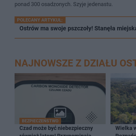
ponad 300 osadzonych. Szyje jedenastu.
POLECANY ARTYKUŁ:
Ostrów ma swoje pszczoły! Stanęła miejsk
NAJNOWSZE Z DZIAŁU O
BEZPIECZEŃSTWO
Czad może być niebezpieczny
Wielka 
również latem! Przypominają
Poznań