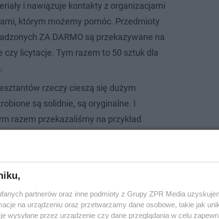
riały i nawiązuje kontakty z organizacjami
tami, którym możemy pomóc. Przedmioty
sadzonych ZA DARMO są przekazywane na
 czy licytacje. Tym razem to 50 sztuk dla
.
esztantów rzeczy cieszą się dużym
bione są solidnie, są oryginalne. I
ym razem przekazaliśmy na przykład
i. Zdarza się, że organizacja, która prosi o
ma sugeruje motywy czy aplikacje. Ale
owawczyni nadaje ton w tym zakresie.
niku,
fanych partnerów oraz inne podmioty z Grupy ZPR Media uzyskujem
asowy dyrektora Aresztu Śledczego w Ostrowie Wielkopolskim.
cje na urządzeniu oraz przetwarzamy dane osobowe, takie jak unika
je wysyłane przez urządzenie czy dane przeglądania w celu zapewn