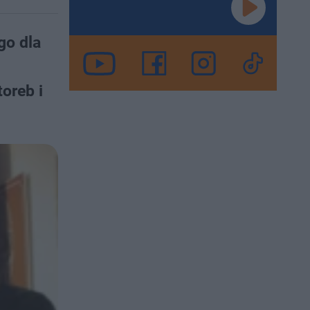
go dla
oreb i