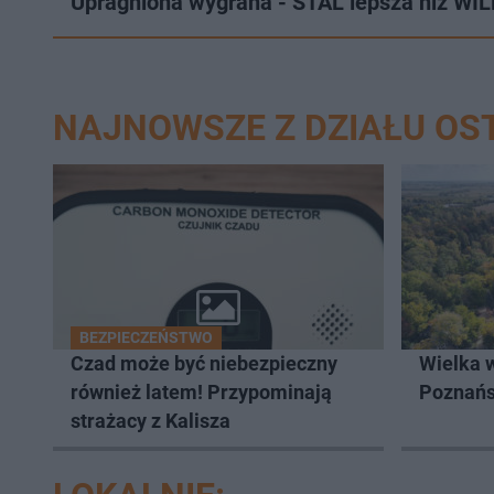
Upragniona wygrana - STAL lepsza niż WIL
NAJNOWSZE Z DZIAŁU O
BEZPIECZEŃSTWO
Czad może być niebezpieczny
Wielka 
również latem! Przypominają
Poznań
strażacy z Kalisza