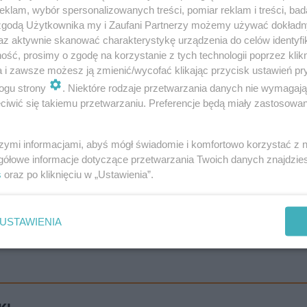
klam, wybór spersonalizowanych treści, pomiar reklam i treści, bad
 zgodą Użytkownika my i Zaufani Partnerzy możemy używać dokład
az aktywnie skanować charakterystykę urządzenia do celów identyfi
ść, prosimy o zgodę na korzystanie z tych technologii poprzez klikn
a i zawsze możesz ją zmienić/wycofać klikając przycisk ustawień pr
ogu strony
. Niektóre rodzaje przetwarzania danych nie wymagaj
iwić się takiemu przetwarzaniu. Preferencje będą miały zastosowanie
szymi informacjami, abyś mógł świadomie i komfortowo korzystać z
gółowe informacje dotyczące przetwarzania Twoich danych znajdzi
s
oraz po kliknięciu w „Ustawienia”.
USTAWIENIA