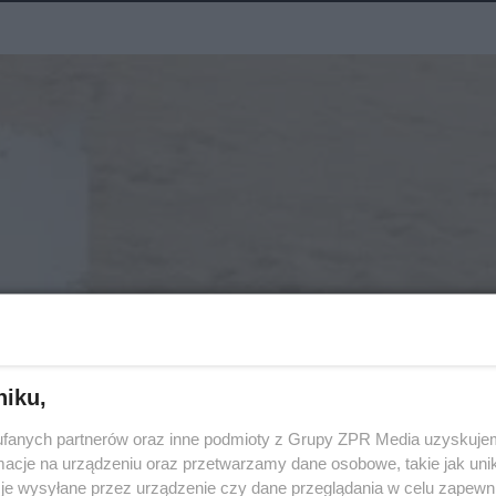
niku,
fanych partnerów oraz inne podmioty z Grupy ZPR Media uzyskujem
cje na urządzeniu oraz przetwarzamy dane osobowe, takie jak unika
je wysyłane przez urządzenie czy dane przeglądania w celu zapewn