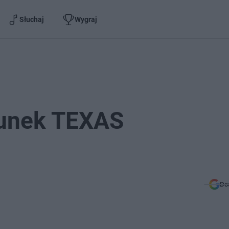
Słuchaj
Wygraj
runek TEXAS
Do