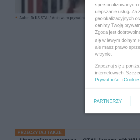
spersonalizowanych re
ulepszanie usług. Za
geolokalizacyjnych or
Autor: fb KS STAL/ Archiwum prywatne
cenimy Twoją prywatno
Zgoda jest dobrowoln
się w lewym dolnym r
ale masz prawo sprzec
witrynie.
Zapoznaj się z poniż
internetowych. Szcze
Prywatności
i
Cookie
PARTNERZY
PRZECZYTAJ TAKŻE: