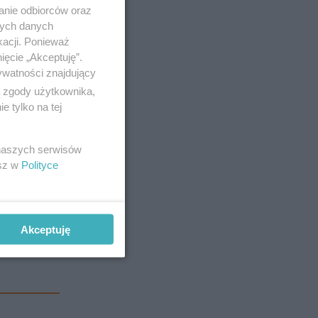
anie odbiorców oraz
nych danych
kacji. Ponieważ
ięcie „Akceptuję”.
ywatności znajdujący
ą zgody użytkownika,
 tylko na tej
 naszych serwisów
esz w
Polityce
Akceptuję