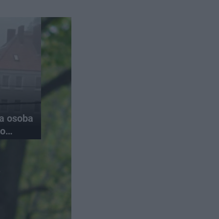
na osoba
do