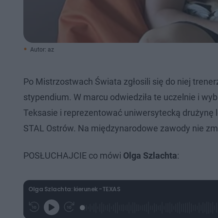
Autor: az
Po Mistrzostwach Świata zgłosili się do niej tren
stypendium. W marcu odwiedziła te uczelnie i wyb
Teksasie i reprezentować uniwersytecką drużynę le
STAL Ostrów. Na międzynarodowe zawody nie zmie
POSŁUCHAJCIE co mówi
Olga Szlachta
:
Olga Szlachta: kierunek -TEXAS
L
P
P
G
o
r
r
r
a