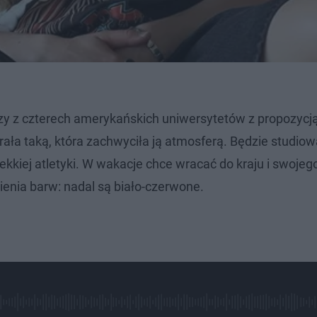
erzy z czterech amerykańskich uniwersytetów z propozycj
rała taką, która zachwyciła ją atmosferą. Będzie studio
kkiej atletyki. W wakacje chce wracać do kraju i swojeg
nia barw: nadal są biało-czerwone.