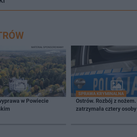
KI
STRÓW
MATERIAŁ SPONSOROWANY
SPRAWA KRYMINALNA
wyprawa w Powiecie
Ostrów. Rozbój z nożem. 
skim
zatrzymała cztery osoby