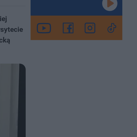
iej
rsytecie
ecką