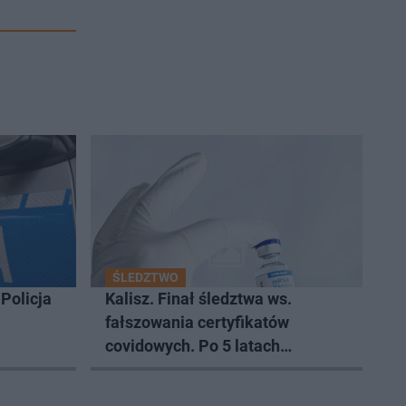
ŚLEDZTWO
Policja
Kalisz. Finał śledztwa ws.
fałszowania certyfikatów
covidowych. Po 5 latach
prokurator zamyka sprawę