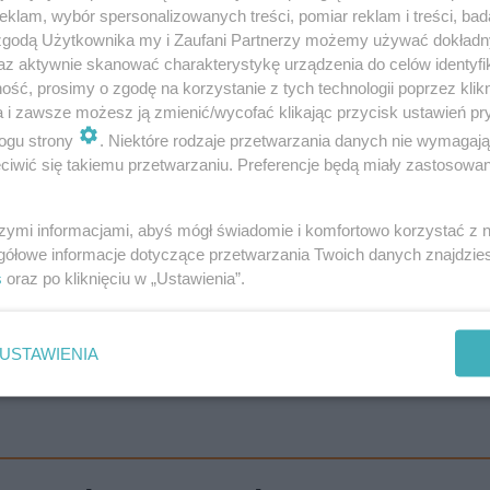
klam, wybór spersonalizowanych treści, pomiar reklam i treści, bad
 zgodą Użytkownika my i Zaufani Partnerzy możemy używać dokład
az aktywnie skanować charakterystykę urządzenia do celów identyfi
ść, prosimy o zgodę na korzystanie z tych technologii poprzez klikn
a i zawsze możesz ją zmienić/wycofać klikając przycisk ustawień pr
ogu strony
. Niektóre rodzaje przetwarzania danych nie wymagaj
iwić się takiemu przetwarzaniu. Preferencje będą miały zastosowanie
szymi informacjami, abyś mógł świadomie i komfortowo korzystać z
gółowe informacje dotyczące przetwarzania Twoich danych znajdzi
s
oraz po kliknięciu w „Ustawienia”.
USTAWIENIA