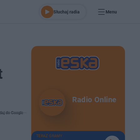
Słuchaj radia
Menu
t
Radio Online
daj do Google
TERAZ GRAMY