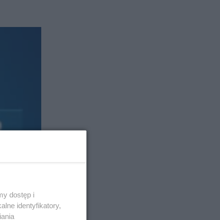
y dostęp i
lne identyfikatory,
iania