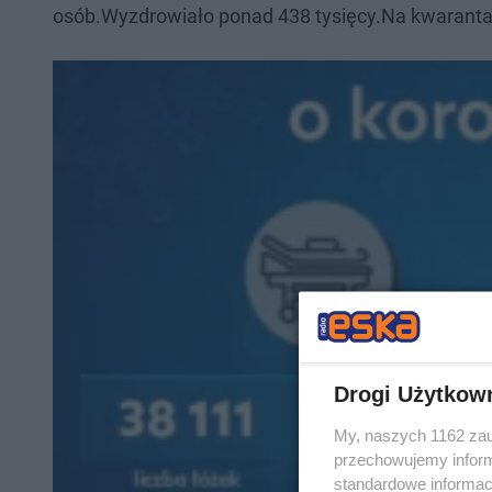
osób.Wyzdrowiało ponad 438 tysięcy.Na kwarantann
Drogi Użytkow
My, naszych 1162 zau
przechowujemy informa
standardowe informac