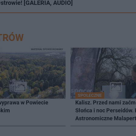
 Ostrowie! [GALERIA, AUDIO]
STRÓW
MATERIAŁ SPONSOROWANY
SPOŁECZNE
wyprawa w Powiecie
Kalisz. Przed nami zaćm
skim
Słońca i noc Perseidów. 
Astronomiczne Malaper
zaprasza na wspólne ob