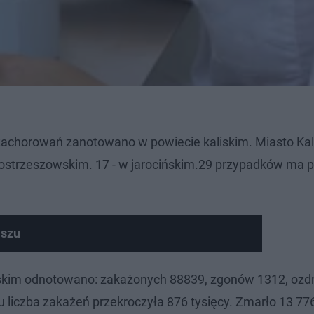
 zachorowań zanotowano w powiecie kaliskim. Miasto Ka
ostrzeszowskim. 17 - w jarocińskim.29 przypadków ma 
iszu
skim odnotowano: zakażonych 88839, zgonów 1312, oz
 liczba zakażeń przekroczyła 876 tysięcy. Zmarło 13 77