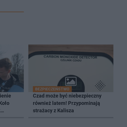
BEZPIECZEŃSTWO
ienie
Czad może być niebezpieczny
Koło
również latem! Przypominają
t
strażacy z Kalisza
serwacje