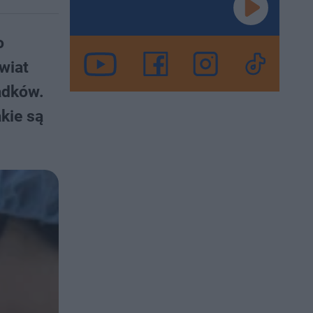
o
wiat
adków.
kie są