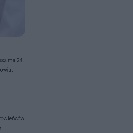
lisz ma 24
powiat
drowieńców
6