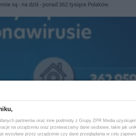
ie są - na dziś - ponad 362 tysiące Polaków.
niku,
fanych partnerów oraz inne podmioty z Grupy ZPR Media uzyskujem
cje na urządzeniu oraz przetwarzamy dane osobowe, takie jak unika
je wysyłane przez urządzenie czy dane przeglądania w celu zapewn