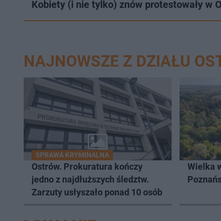
Kobiety (i nie tylko) znów protestowały w
NAJNOWSZE Z DZIAŁU O
SPRAWA KRYMINALNA
Ostrów. Prokuratura kończy
Wielka 
jedno z najdłuższych śledztw.
Poznań
Zarzuty usłyszało ponad 10 osób