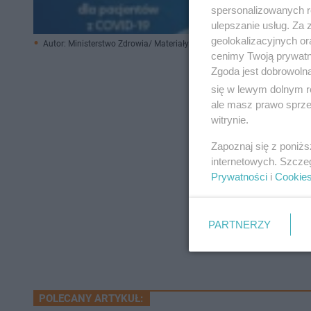
spersonalizowanych re
ulepszanie usług. Za
geolokalizacyjnych or
Autor: Ministerstwo Zdrowia/ Materiały prasowe
cenimy Twoją prywatno
Zgoda jest dobrowoln
się w lewym dolnym r
ale masz prawo sprzec
witrynie.
Zapoznaj się z poniż
internetowych. Szcze
Prywatności
i
Cookie
PARTNERZY
POLECANY ARTYKUŁ: