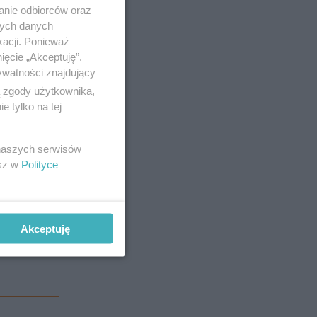
anie odbiorców oraz
nych danych
kacji. Ponieważ
ięcie „Akceptuję”.
ywatności znajdujący
ą zgody użytkownika,
 tylko na tej
 naszych serwisów
esz w
Polityce
Akceptuję