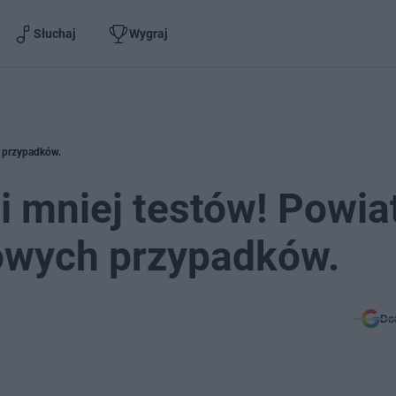
Słuchaj
Wygraj
h przypadków.
i mniej testów! Powia
owych przypadków.
Do