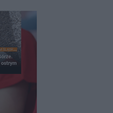
M ŚLĄSKU
órze.
 ostrym