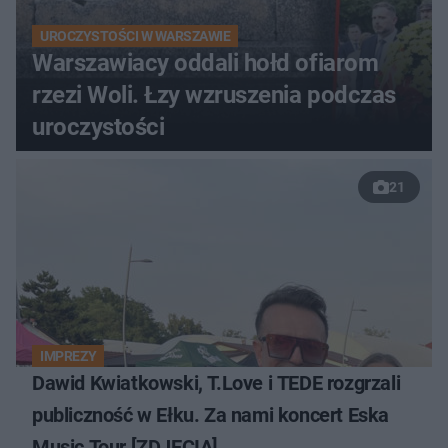
UROCZYSTOŚCI W WARSZAWIE
Warszawiacy oddali hołd ofiarom
rzezi Woli. Łzy wzruszenia podczas
uroczystości
21
IMPREZY
Dawid Kwiatkowski, T.Love i TEDE rozgrzali
publiczność w Ełku. Za nami koncert Eska
Music Tour [ZDJĘCIA]