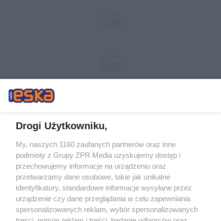
Drogi Użytkowniku,
My, naszych 1160 zaufanych partnerów oraz inne
Żaden utwór zamieszczony w serwisie nie może być powielany i
podmioty z Grupy ZPR Media uzyskujemy dostęp i
rozpowszechniany lub dalej rozpowszechniany w jakikolwiek sposób (w
tym także elektroniczny lub mechaniczny) na jakimkolwiek polu
przechowujemy informacje na urządzeniu oraz
eksploatacji w jakiejkolwiek formie, włącznie z umieszczaniem w Internecie
przetwarzamy dane osobowe, takie jak unikalne
bez pisemnej zgody właściciela praw. Jakiekolwiek użycie lub
identyfikatory, standardowe informacje wysyłane przez
wykorzystanie utworów w całości lub w części z naruszeniem prawa, tzn.
bez właściwej zgody, jest zabronione pod groźbą kary i może być ścigane
urządzenie czy dane przeglądania w celu zapewniania
prawnie.
spersonalizowanych reklam, wybór spersonalizowanych
treści, pomiar reklam i treści, badanie odbiorców oraz