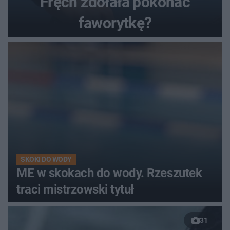
Fręch zdołała pokonać
faworytkę?
SKOKI DO WODY
ME w skokach do wody. Rzeszutek
traci mistrzowski tytuł
31