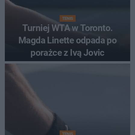
TENIS
Turniej WTA w Toronto.
Magda Linette odpada po
porażce z Ivą Jovic
TENIS