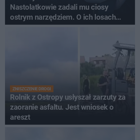
Nastolatkowie zadali mu ciosy
ostrym narzędziem. O ich losach
zdecyduje sąd rodzinny
ZNISZCZENIE DROGI
Rolnik z Ostropy usłyszał zarzuty za
zaoranie asfaltu. Jest wniosek o
areszt