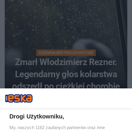
DZIENNIKARSTWO SPORTOWE
Zmarł Włodzimierz Rezner.
Legendarny głos kolarstwa
odszedł po ciężkiej chorobie
Drogi Użytkowniku,
My, naszych 1162 zaufanych partnerów oraz inne