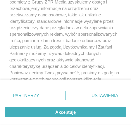
podmioty z Grupy ZPR Media uzyskujemy dostęp i
przechowujemy informacje na urządzeniu oraz
przetwarzamy dane osobowe, takie jak unikalne
identyfikatory, standardowe informacje wysyłane przez
KOSZYKÓWKA
urządzenie czy dane przeglądania w celu zapewniania
Adam Hrycaniuk kończy karierę.
spersonalizowanych reklam, wybór spersonalizowanych
„Bestia” schodzi z parkietu po 20
treści, pomiar reklam i treści, badanie odbiorców oraz
ulepszanie usług. Za zgodą Użytkownika my i Zaufani
latach
Partnerzy możemy używać dokładnych danych
geolokalizacyjnych oraz aktywnie skanować
charakterystykę urządzenia do celów identyfikacji.
Ponieważ cenimy Twoją prywatność, prosimy o zgodę na
korzystanie z tych technologii poprzez kliknięcie
„Akceptuję”. Zgoda jest dobrowolna i zawsze możesz ją
zmienić/wycofać klikając przycisk ustawień prywatności
PARTNERZY
USTAWIENIA
znajdujący się w lewym dolnym rogu strony
. Niektóre
rodzaje przetwarzania danych nie wymagają zgody
Akceptuję
użytkownika, ale masz prawo sprzeciwić się takiemu
DOMOWE PORZĄDKI
przetwarzaniu. Preferencje będą miały zastosowanie tylko
Hiszpański sposób na czystą toaletę.
na tej witrynie.