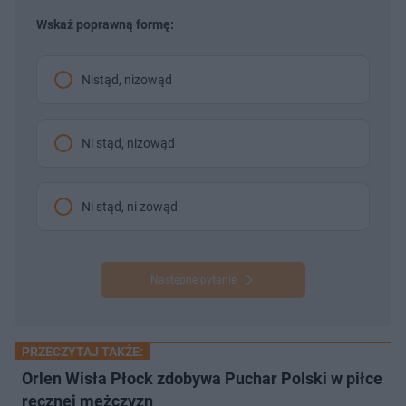
Wskaż poprawną formę:
Nistąd, nizowąd
Ni stąd, nizowąd
Ni stąd, ni zowąd
Następne pytanie
PRZECZYTAJ TAKŻE:
Orlen Wisła Płock zdobywa Puchar Polski w piłce
ręcznej mężczyzn