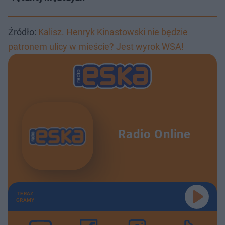
Źródło:
Kalisz. Henryk Kinastowski nie będzie
patronem ulicy w mieście? Jest wyrok WSA!
Radio Online
TERAZ
GRAMY