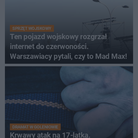
SPRZĘT WOJSKOWY
Ten pojazd wojskowy rozgrzał
internet do czerwoności.
Warszawiacy pytali, czy to Mad Max!
DRAMAT W GOLENIOWIE
Krwawy atak na 17-latka.