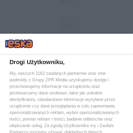
Drogi Użytkowniku,
My, naszych 1162 zaufanych partnerów oraz inne
Żaden utwór zamieszczony w serwisie nie może być powielany i
podmioty z Grupy ZPR Media uzyskujemy dostęp i
rozpowszechniany lub dalej rozpowszechniany w jakikolwiek sposób (w
tym także elektroniczny lub mechaniczny) na jakimkolwiek polu
przechowujemy informacje na urządzeniu oraz
eksploatacji w jakiejkolwiek formie, włącznie z umieszczaniem w Internecie
przetwarzamy dane osobowe, takie jak unikalne
bez pisemnej zgody właściciela praw. Jakiekolwiek użycie lub
wykorzystanie utworów w całości lub w części z naruszeniem prawa, tzn.
identyfikatory, standardowe informacje wysyłane przez
bez właściwej zgody, jest zabronione pod groźbą kary i może być ścigane
urządzenie czy dane przeglądania w celu zapewniania
prawnie.
spersonalizowanych reklam, wybór spersonalizowanych
treści, pomiar reklam i treści, badanie odbiorców oraz
ulepszanie usług. Za zgodą Użytkownika my i Zaufani
Partnerzy możemy używać dokładnych danych