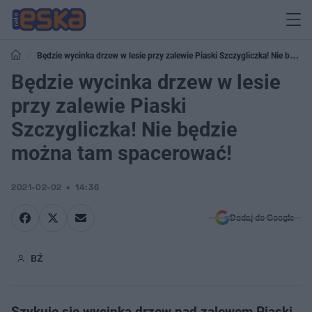
Będzie wycinka drzew w lesie przy zalewie Piaski Szczygliczka! Nie będzie
można tam spacerować!
Będzie wycinka drzew w lesie
przy zalewie Piaski
Szczygliczka! Nie będzie
można tam spacerować!
2021-02-02
14:36
Dodaj do Google
BŹ
Szykuje się wycinka drzew nad zalewem Piaski