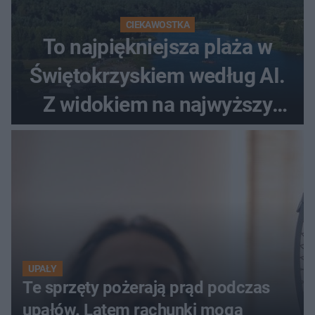
CIEKAWOSTKA
To najpiękniejsza plaża w
Świętokrzyskiem według AI.
Z widokiem na najwyższy
szczyt Gór Świętokrzyskich
UPAŁY
Te sprzęty pożerają prąd podczas
upałów. Latem rachunki mogą