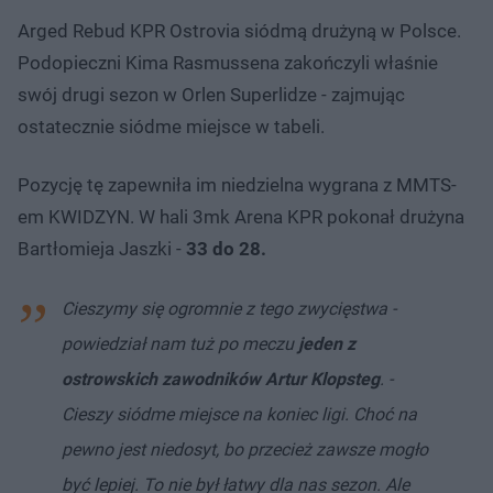
Arged Rebud KPR Ostrovia siódmą drużyną w Polsce.
Podopieczni Kima Rasmussena zakończyli właśnie
swój drugi sezon w Orlen Superlidze - zajmując
ostatecznie siódme miejsce w tabeli.
Pozycję tę zapewniła im niedzielna wygrana z MMTS-
em KWIDZYN. W hali 3mk Arena KPR pokonał drużyna
Bartłomieja Jaszki -
33 do 28.
Cieszymy się ogromnie z tego zwycięstwa -
powiedział nam tuż po meczu
jeden z
ostrowskich zawodników Artur Klopsteg
. -
Cieszy siódme miejsce na koniec ligi. Choć na
pewno jest niedosyt, bo przecież zawsze mogło
być lepiej. To nie był łatwy dla nas sezon. Ale