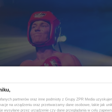
niku,
fanych partnerów oraz inne podmioty z Grupy ZPR Media uzyskujem
cje na urządzeniu oraz przetwarzamy dane osobowe, takie jak unika
je wysyłane przez urządzenie czy dane przeglądania w celu zapewn