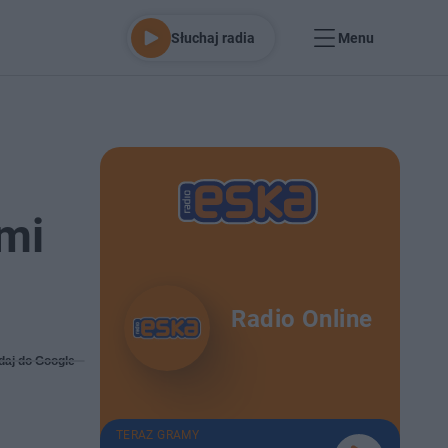
Słuchaj radia
Menu
ami
Radio Online
daj do Google
TERAZ GRAMY