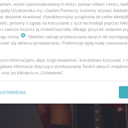
klam, wybór spersonalizowanych treści, pomiar reklam i treści, bad
 zgodą Użytkownika my i Zaufani Partnerzy możemy używać dokład
az aktywnie skanować charakterystykę urządzenia do celów identyfi
ść, prosimy o zgodę na korzystanie z tych technologii poprzez klikn
a i zawsze możesz ją zmienić/wycofać klikając przycisk ustawień pr
ogu strony
. Niektóre rodzaje przetwarzania danych nie wymagaj
iwić się takiemu przetwarzaniu. Preferencje będą miały zastosowanie
szymi informacjami, abyś mógł świadomie i komfortowo korzystać z
gółowe informacje dotyczące przetwarzania Twoich danych znajdzi
s
oraz po kliknięciu w „Ustawienia”.
USTAWIENIA