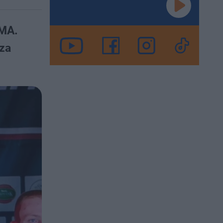
MMA.
rza