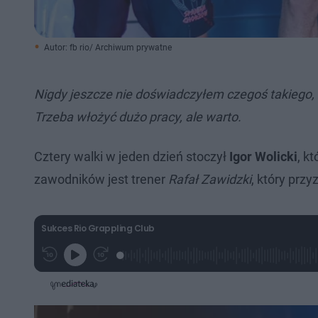
Autor: fb rio/ Archiwum prywatne
Nigdy jeszcze nie doświadczyłem czegoś takiego,
Trzeba włożyć dużo pracy, ale warto.
Cztery walki w jeden dzień stoczył
Igor Wolicki
, k
zawodników jest trener
Rafał Zawidzki
, który prz
Sukces Rio Grappling Club
L
P
P
G
o
r
r
r
a
z
z
a
d
e
e
j
e
w
w
d
i
i
:
ń
ń