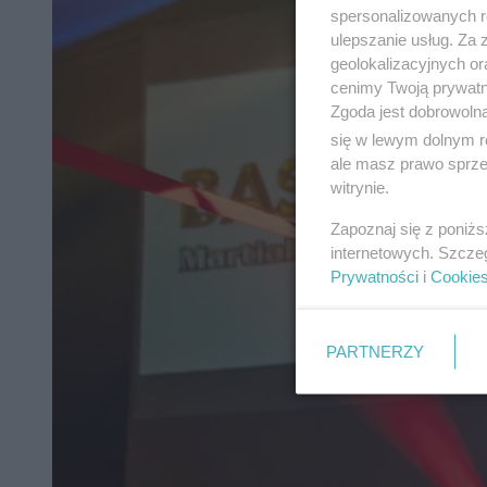
spersonalizowanych re
ulepszanie usług. Za
geolokalizacyjnych or
cenimy Twoją prywatno
Zgoda jest dobrowoln
się w lewym dolnym r
ale masz prawo sprzec
witrynie.
Zapoznaj się z poniż
internetowych. Szcze
Prywatności
i
Cookie
PARTNERZY