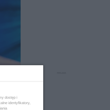
c
z
a
s
Â
y dostęp i
lne identyfikatory,
iania