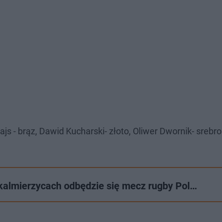
s - brąz, Dawid Kucharski- złoto, Oliwer Dwornik- srebro
almierzycach odbędzie się mecz rugby Pol…