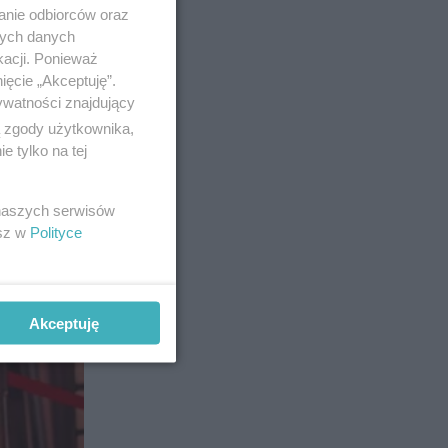
anie odbiorców oraz
nych danych
kacji. Ponieważ
ięcie „Akceptuję”.
ywatności znajdujący
ą zgody użytkownika,
 tylko na tej
 naszych serwisów
esz w
Polityce
Akceptuję