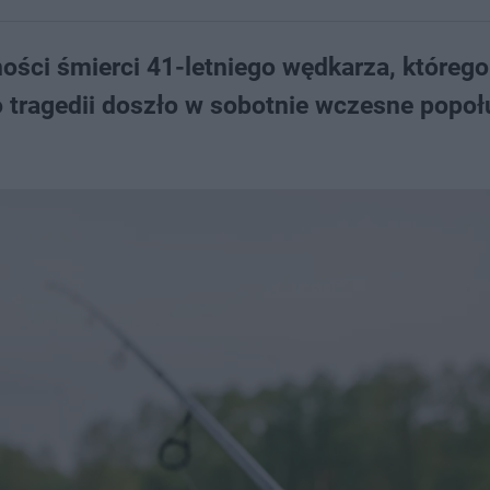
zności śmierci 41-letniego wędkarza, którego
Do tragedii doszło w sobotnie wczesne popoł