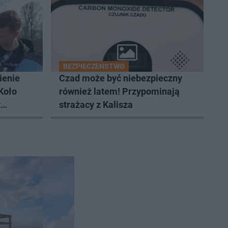
BEZPIECZEŃSTWO
ienie
Czad może być niebezpieczny
Koło
również latem! Przypominają
t
strażacy z Kalisza
serwacje