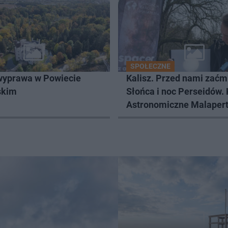
SPOŁECZNE
wyprawa w Powiecie
Kalisz. Przed nami zaćm
skim
Słońca i noc Perseidów. 
Astronomiczne Malaper
zaprasza na wspólne ob