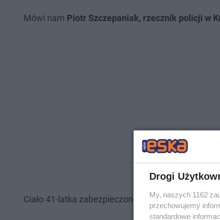
Mówi nam
Piotr Szczepaniak, rzecznik policji w 
Drogi Użytkow
My, naszych 1162 zau
Ciało 41-latka zabezpieczono do sekcji zwłok.
przechowujemy informa
standardowe informac