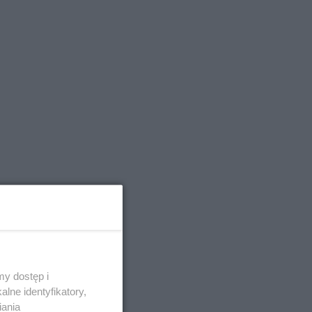
y dostęp i
lne identyfikatory,
iania