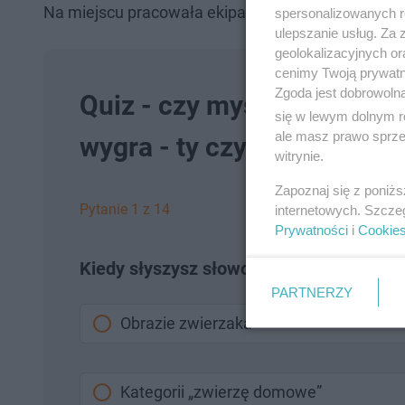
Na miejscu pracowała ekipa dochodzeniowo-śledcza
spersonalizowanych re
ulepszanie usług. Za
geolokalizacyjnych or
cenimy Twoją prywatno
Zgoda jest dobrowoln
Quiz - czy myślisz tak, jak
się w lewym dolnym r
ale masz prawo sprzec
wygra - ty czy Al
witrynie.
Zapoznaj się z poniż
Pytanie 1 z 14
internetowych. Szcze
Prywatności
i
Cookie
Kiedy słyszysz słowo „kot”, najpierw myś
PARTNERZY
Obrazie zwierzaka
Kategorii „zwierzę domowe”