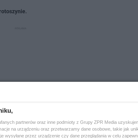
Krotoszynie.
niku,
fanych partnerów oraz inne podmioty z Grupy ZPR Media uzyskujem
cje na urządzeniu oraz przetwarzamy dane osobowe, takie jak unika
je wysyłane przez urządzenie czy dane przeglądania w celu zapewn