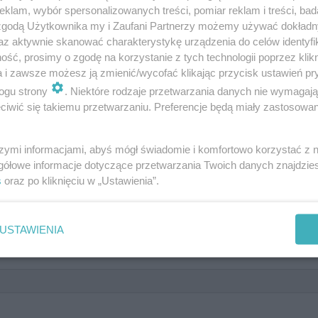
. Trwa wyjaśnianie okoliczności tragedii.
klam, wybór spersonalizowanych treści, pomiar reklam i treści, bad
 zgodą Użytkownika my i Zaufani Partnerzy możemy używać dokład
az aktywnie skanować charakterystykę urządzenia do celów identyfi
ść, prosimy o zgodę na korzystanie z tych technologii poprzez klikn
a i zawsze możesz ją zmienić/wycofać klikając przycisk ustawień pr
 sztuczna inteligencja? Sprawdź, k
ogu strony
. Niektóre rodzaje przetwarzania danych nie wymagaj
iwić się takiemu przetwarzaniu. Preferencje będą miały zastosowanie
szymi informacjami, abyś mógł świadomie i komfortowo korzystać z
gółowe informacje dotyczące przetwarzania Twoich danych znajdzi
s
oraz po kliknięciu w „Ustawienia”.
lisz o:
USTAWIENIA