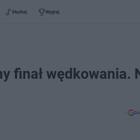
Słuchaj
Wygraj
ny finał wędkowania. 
Do