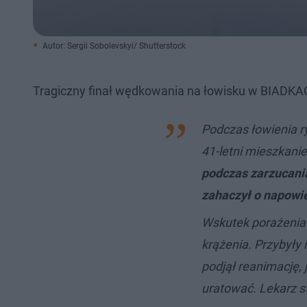
Autor: Sergii Sobolevskyi/ Shutterstock
Tragiczny finał wędkowania na łowisku w BIADKA
Podczas łowienia r
41-letni mieszkanie
podczas zarzucan
zahaczył o napowie
Wskutek porażenia
krążenia. Przybył
podjął reanimację,
uratować. Lekarz st