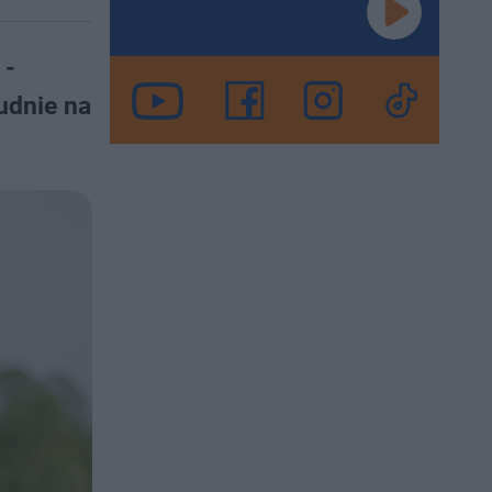
 -
udnie na