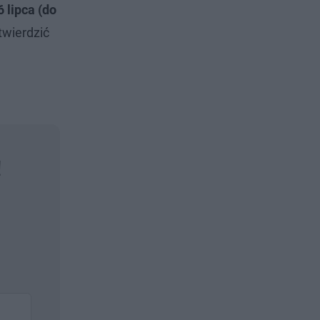
6 lipca (do
twierdzić
!