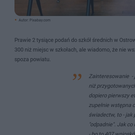
Autor: Pixabay.com
Prawie 2 tysiące podań do szkół średnich w Ostrow
300 niż miejsc w szkołach, ale wiadomo, że nie ws
spoza powiatu.
Zainteresowanie - ja
niż przygotowanych
dopiero pierwszy et
zupełnie wstępna c
świadectw, to - ja
"odpadnie". Jak co
- bo to 407 wniosk