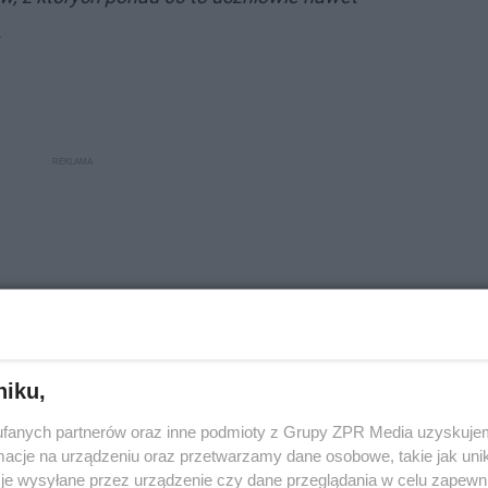
.
niku,
fanych partnerów oraz inne podmioty z Grupy ZPR Media uzyskujem
cje na urządzeniu oraz przetwarzamy dane osobowe, takie jak unika
je wysyłane przez urządzenie czy dane przeglądania w celu zapewn