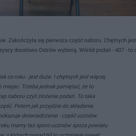
ie. Zakończyła się pierwsza część naboru. Chętnych jest
zyscy docelowo Ostrów wybiorą.​ Wśród podań - 407 - to 
k co roku - jest duże. I chętnych jest więcej
 miejsc. Trzeba jednak pamiętać, że to
ap naboru czyli złożenie podań. To taka
zęść. Potem jak przyjdzie do składania
k pokazuje doświadczenie - część uczniów
 roku mamy też sporo uczniów spoza powiatu
ów, z których ponad 60 to uczniowie nawet