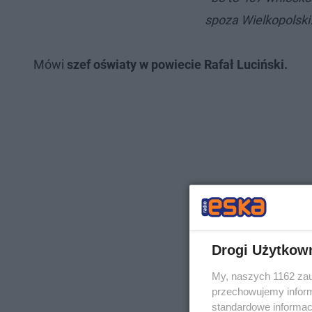
spoza Wielkopolski
Mówi
szef oświaty w powiecie Rafał Luciński.
Drogi Użytkow
My, naszych 1162 zau
przechowujemy informa
standardowe informac