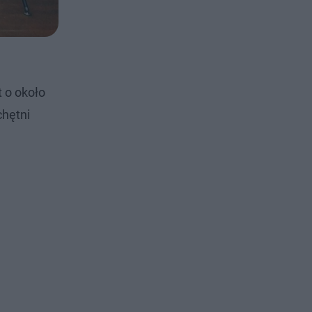
 o około
chętni