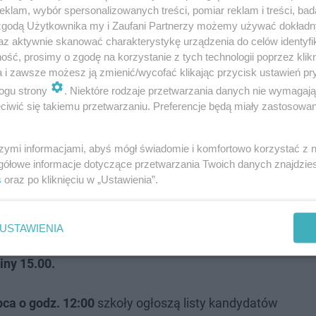
ę ostrowski ZAP i licea. Ale też "załadowany" podaniami 
klam, wybór spersonalizowanych treści, pomiar reklam i treści, bad
 zgodą Użytkownika my i Zaufani Partnerzy możemy używać dokład
az aktywnie skanować charakterystykę urządzenia do celów identyfi
ść, prosimy o zgodę na korzystanie z tych technologii poprzez klikn
w powiecie ostrowski ma być uruchomionych w sumie 5
a i zawsze możesz ją zmienić/wycofać klikając przycisk ustawień pr
ogu strony
. Niektóre rodzaje przetwarzania danych nie wymagaj
V LO i w ZSP Przygodzice), ponadto 19 klas w technikach (ZS
iwić się takiemu przetwarzaniu. Preferencje będą miały zastosowanie
 branżowych szkołach I stopnia (ZSB-E, ZSE, ZST-E, ZSU 
szymi informacjami, abyś mógł świadomie i komfortowo korzystać z
gółowe informacje dotyczące przetwarzania Twoich danych znajdzi
 się
29 maja.
s
oraz po kliknięciu w „Ustawienia”.
ymaniu świadectwa i zaświadczenia o wynikach egzaminu
USTAWIENIA
ektroniczny uzupełnić wpisując oceny i załączając ska
ziny 15.00.
pca o godz. 12:00
szkoły ogłoszą listy kandydatów