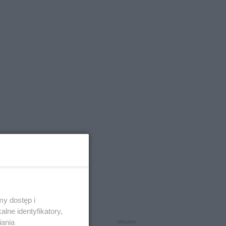
y dostęp i
lne identyfikatory,
iania