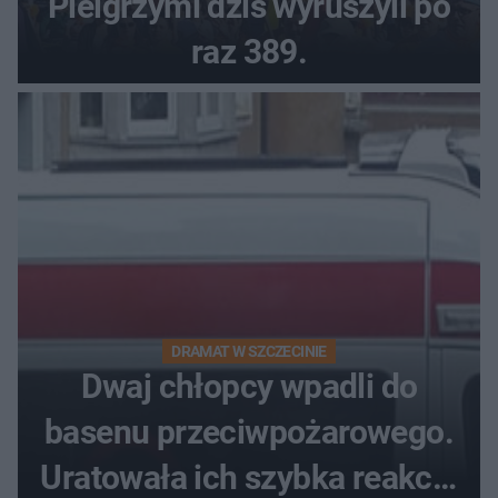
Pielgrzymi dziś wyruszyli po
raz 389.
DRAMAT W SZCZECINIE
Dwaj chłopcy wpadli do
basenu przeciwpożarowego.
Uratowała ich szybka reakcja