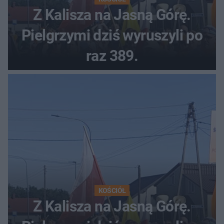
Z Kalisza na Jasną Górę.
Pielgrzymi dziś wyruszyli po
raz 389.
KOŚCIÓŁ
Z Kalisza na Jasną Górę.