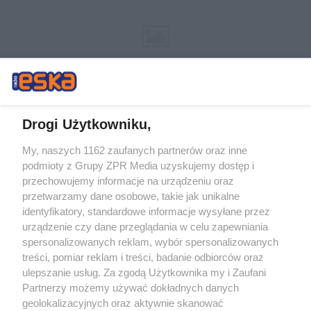
Drogi Użytkowniku,
My, naszych 1162 zaufanych partnerów oraz inne
Żaden utwór zamieszczony w serwisie nie może być powielany i
podmioty z Grupy ZPR Media uzyskujemy dostęp i
rozpowszechniany lub dalej rozpowszechniany w jakikolwiek sposób (w
tym także elektroniczny lub mechaniczny) na jakimkolwiek polu
przechowujemy informacje na urządzeniu oraz
eksploatacji w jakiejkolwiek formie, włącznie z umieszczaniem w Internecie
przetwarzamy dane osobowe, takie jak unikalne
bez pisemnej zgody właściciela praw. Jakiekolwiek użycie lub
wykorzystanie utworów w całości lub w części z naruszeniem prawa, tzn.
identyfikatory, standardowe informacje wysyłane przez
bez właściwej zgody, jest zabronione pod groźbą kary i może być ścigane
urządzenie czy dane przeglądania w celu zapewniania
prawnie.
spersonalizowanych reklam, wybór spersonalizowanych
treści, pomiar reklam i treści, badanie odbiorców oraz
ulepszanie usług. Za zgodą Użytkownika my i Zaufani
Partnerzy możemy używać dokładnych danych
geolokalizacyjnych oraz aktywnie skanować