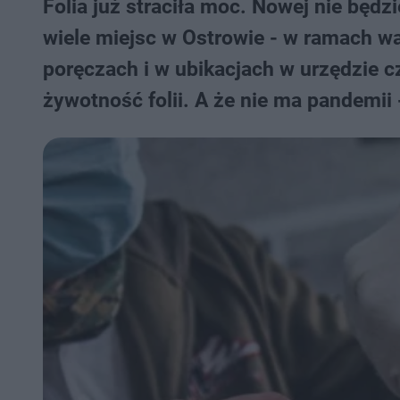
Folia już straciła moc. Nowej nie będz
wiele miejsc w Ostrowie - w ramach wal
poręczach i w ubikacjach w urzędzie cz
żywotność folii. A że nie ma pandemii 