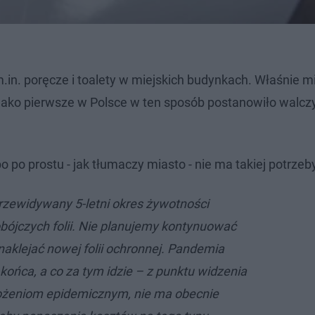
in. poręcze i toalety w miejskich budynkach. Właśnie mij
o jako pierwsze w Polsce w ten sposób postanowiło walcz
o po prostu - jak tłumaczy miasto - nie ma takiej potrzeb
rzewidywany 5-letni okres żywotności
bójczych folii. Nie planujemy kontynuować
naklejać nowej folii ochronnej. Pandemia
końca, a co za tym idzie – z punktu widzenia
ożeniom epidemicznym, nie ma obecnie