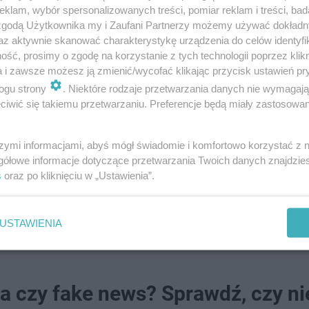
klam, wybór spersonalizowanych treści, pomiar reklam i treści, bad
 zgodą Użytkownika my i Zaufani Partnerzy możemy używać dokład
az aktywnie skanować charakterystykę urządzenia do celów identyfi
ść, prosimy o zgodę na korzystanie z tych technologii poprzez klikn
a i zawsze możesz ją zmienić/wycofać klikając przycisk ustawień pr
ogu strony
. Niektóre rodzaje przetwarzania danych nie wymagaj
iwić się takiemu przetwarzaniu. Preferencje będą miały zastosowanie
szymi informacjami, abyś mógł świadomie i komfortowo korzystać z
gółowe informacje dotyczące przetwarzania Twoich danych znajdzi
s
oraz po kliknięciu w „Ustawienia”.
otych.
USTAWIENIA
a czy fake news? Sprawdź, czy ni