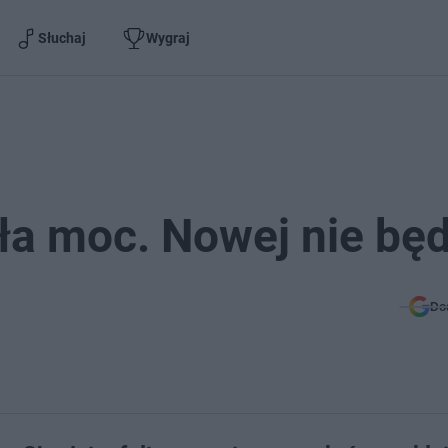
Słuchaj
Wygraj
iła moc. Nowej nie bę
Do