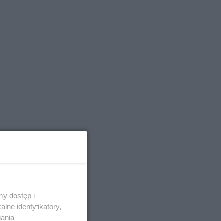
y dostęp i
lne identyfikatory,
iania