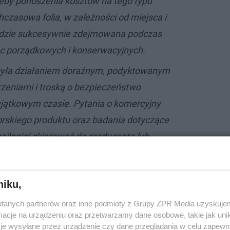
eby ponoszenia kosztów na tego typu
czasowa folia, w zależności od miejsca i
będzie sukcesywnie zdejmowana podczas
c porządkowych i konserwacyjnych.
była działaniem doraźnym, podyktowanym
zeniami i troską o bezpieczeństwo
ątkowym czasie. Pytania o komercyjny
rskiego produktu oraz badania dotyczące
ajlepiej skierować do producenta lub
niku,
fanych partnerów oraz inne podmioty z Grupy ZPR Media uzyskujem
rasowego UM w Ostrowie.
cje na urządzeniu oraz przetwarzamy dane osobowe, takie jak unika
je wysyłane przez urządzenie czy dane przeglądania w celu zapewn