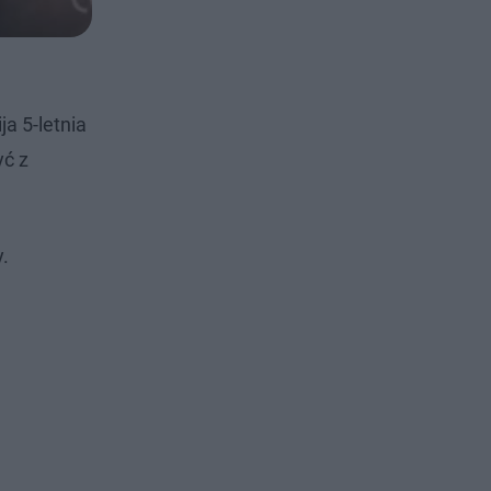
a 5-letnia
yć z
y.