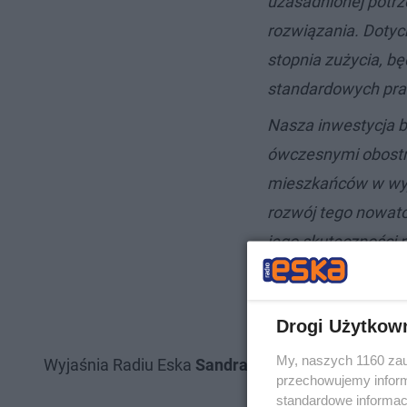
uzasadnionej potrz
rozwiązania. Dotych
stopnia zużycia, 
standardowych pra
Nasza inwestycja 
ówczesnymi obostr
mieszkańców w wyj
rozwój tego nowato
jego skuteczności n
dystrybutorów.
Drogi Użytkow
My, naszych 1160 zau
Wyjaśnia Radiu Eska
Sandra Jankowska z Biura P
przechowujemy informa
standardowe informac