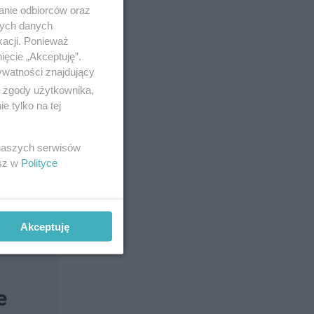
anie odbiorców oraz
nych danych
kacji. Ponieważ
ięcie „Akceptuję”.
ywatności znajdujący
ą zgody użytkownika,
 tylko na tej
 naszych serwisów
esz w
Polityce
Akceptuję
e