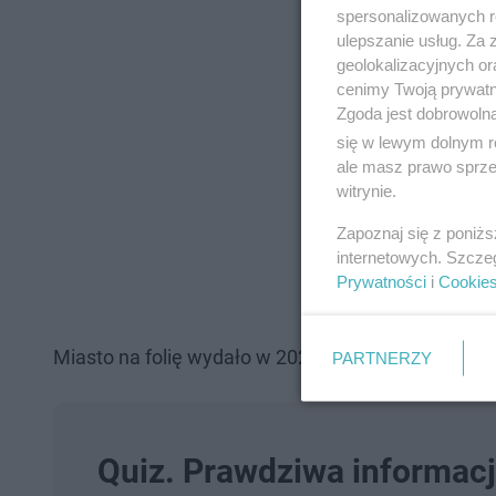
spersonalizowanych re
ulepszanie usług. Za
geolokalizacyjnych or
cenimy Twoją prywatno
Zgoda jest dobrowoln
się w lewym dolnym r
ale masz prawo sprzec
witrynie.
Zapoznaj się z poniż
internetowych. Szcze
Prywatności
i
Cookie
Miasto na folię wydało w 2021 roku 400 tysięcy zł
PARTNERZY
Quiz. Prawdziwa informacj