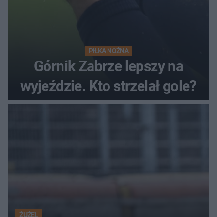
PIŁKA NOŻNA
Górnik Zabrze lepszy na
wyjeździe. Kto strzelał gole?
ŻUŻEL