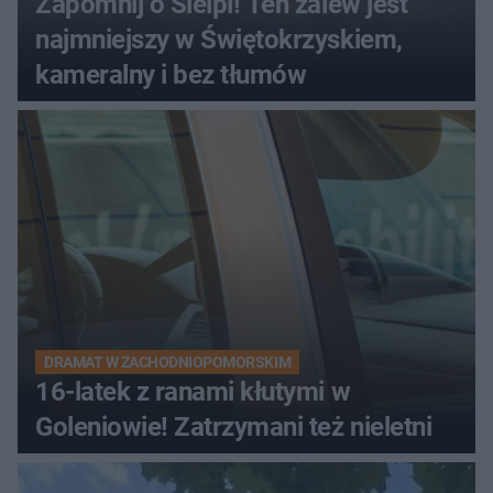
Zapomnij o Sielpi! Ten zalew jest
najmniejszy w Świętokrzyskiem,
kameralny i bez tłumów
DRAMAT W ZACHODNIOPOMORSKIM
16-latek z ranami kłutymi w
Goleniowie! Zatrzymani też nieletni