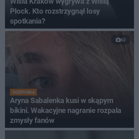
Wisła Kraków wygrywa z Wisłą
Płock. Kto rozstrzygnął losy
spotkania?
62
ROZRYWKA
Aryna Sabalenka kusi w skąpym
bikini. Wakacyjne nagranie rozpala
zmysły fanów