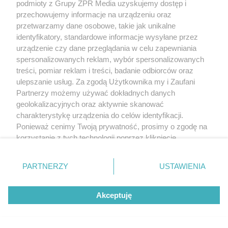
podmioty z Grupy ZPR Media uzyskujemy dostęp i
rozpowszechniany lub dalej rozpowszechniany w jakikolwiek sposób (w
przechowujemy informacje na urządzeniu oraz
tym także elektroniczny lub mechaniczny) na jakimkolwiek polu
eksploatacji w jakiejkolwiek formie, włącznie z umieszczaniem w Internecie
przetwarzamy dane osobowe, takie jak unikalne
bez pisemnej zgody właściciela praw. Jakiekolwiek użycie lub
identyfikatory, standardowe informacje wysyłane przez
wykorzystanie utworów w całości lub w części z naruszeniem prawa, tzn.
urządzenie czy dane przeglądania w celu zapewniania
bez właściwej zgody, jest zabronione pod groźbą kary i może być ścigane
prawnie.
spersonalizowanych reklam, wybór spersonalizowanych
treści, pomiar reklam i treści, badanie odbiorców oraz
ulepszanie usług. Za zgodą Użytkownika my i Zaufani
Partnerzy możemy używać dokładnych danych
geolokalizacyjnych oraz aktywnie skanować
charakterystykę urządzenia do celów identyfikacji.
Ponieważ cenimy Twoją prywatność, prosimy o zgodę na
O nas
korzystanie z tych technologii poprzez kliknięcie
„Akceptuję”. Zgoda jest dobrowolna i zawsze możesz ją
Informacje prawne
zmienić/wycofać klikając przycisk ustawień prywatności
PARTNERZY
USTAWIENIA
Nasze serwisy
znajdujący się w lewym dolnym rogu strony
. Niektóre
rodzaje przetwarzania danych nie wymagają zgody
© 2026 Grupa ZPR Media
Akceptuję
użytkownika, ale masz prawo sprzeciwić się takiemu
przetwarzaniu. Preferencje będą miały zastosowanie tylko
na tej witrynie.