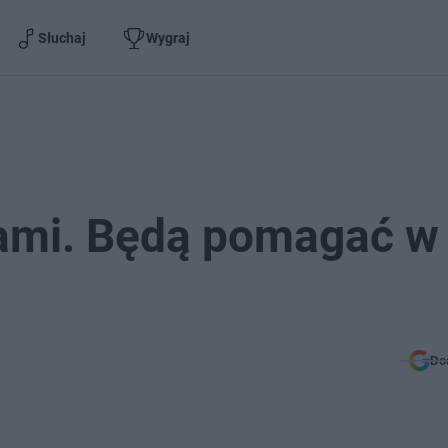
Słuchaj
Wygraj
ami. Będą pomagać w
Do