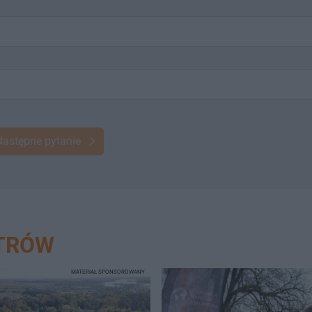
Następne pytanie
STRÓW
MATERIAŁ SPONSOROWANY