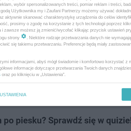
klam, wybór spersonalizowanych treści, pomiar reklam i treści, bad
 zgodą Użytkownika my i Zaufani Partnerzy możemy używać dokład
az aktywnie skanować charakterystykę urządzenia do celów identyfi
ść, prosimy o zgodę na korzystanie z tych technologii poprzez klikn
a i zawsze możesz ją zmienić/wycofać klikając przycisk ustawień pr
ogu strony
. Niektóre rodzaje przetwarzania danych nie wymagaj
iwić się takiemu przetwarzaniu. Preferencje będą miały zastosowanie
Piaskami częściej, szczególnie w sezonie. Na ten mome
szymi informacjami, abyś mógł świadomie i komfortowo korzystać z
cy z ratownikami.
gółowe informacje dotyczące przetwarzania Twoich danych znajdzi
s
oraz po kliknięciu w „Ustawienia”.
y na 60. Cross Ostrzeszowski
USTAWIENIA
m po piesku? Sprawdź się w quizie