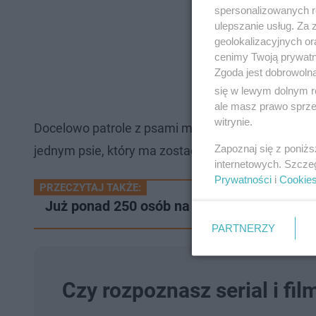
spersonalizowanych re
ulepszanie usług. Za
geolokalizacyjnych or
cenimy Twoją prywatno
Zgoda jest dobrowoln
się w lewym dolnym r
ale masz prawo sprzec
witrynie.
Docelowo patrole z psami mają pojawiać się nad 
Zapoznaj się z poniż
jednym psie, który ma zostać przygotowany do pra
internetowych. Szcze
Prywatności
i
Cookie
PRZECZYTAJ TAKŻE:
Już ponad 250 osób na liście. Trwają zapis
PARTNERZY
Czy rozpoznasz serial i fil