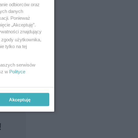
anie odbiorców oraz
nych danych
kacji. Ponieważ
ięcie „Akceptuję”.
ywatności znajdujący
ą zgody użytkownika,
 tylko na tej
nt mowa o
 naszych serwisów
esz w
Polityce
Akceptuję
!