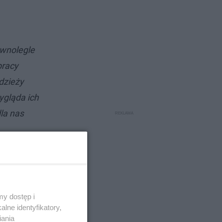
ównolegle
pracy
dzieży
ygląda ich
la nas
y dostęp i
lne identyfikatory,
iania