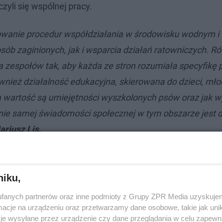
czyli się wspólnej pracy.
anie procedur współdziałania w środowisku wodnym i
b zaginionych, jak i wsparcia działań ratowniczych. R
 zespołów tak, aby każda ze stron rozumiała specyfikę 
wnież działalność edukacyjna, skierowana do dzieci, mło
 wartość są umiejętności wyszkolonych psów oraz jak w
nie samej świadomości społecznej w tym obszarze jest d
ariusz Lis.
niku,
fanych partnerów oraz inne podmioty z Grupy ZPR Media uzyskujem
cje na urządzeniu oraz przetwarzamy dane osobowe, takie jak unika
je wysyłane przez urządzenie czy dane przeglądania w celu zapewn