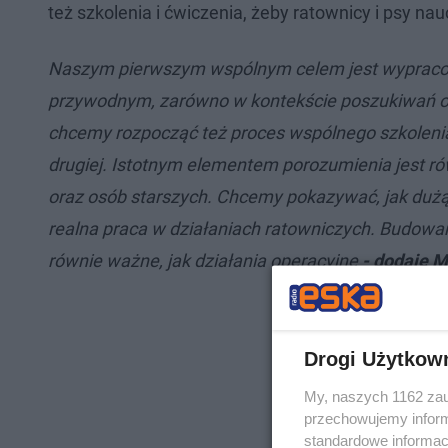
też szkolenia i ćwiczenia, żeby ratownicy i psy nau
Naszym pierwszym wspólnym celem jest wypracow
przywodnym, zarówno w kontekście poszukiwań osó
chcemy rozpocząć też proces wspólnego szkolenia
drugiej. Istotnym elementem porozumienia jest ró
oraz osób starszych. Chcemy pokazywać, jak dużą
realna praca w działaniach ratowniczych. Budowa
równie ważne, jak działania operacyjne
- dodaje M
Drogi Użytkow
My, naszych 1162 zau
przechowujemy informa
standardowe informac