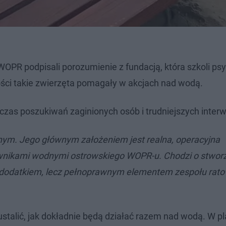
PR podpisali porozumienie z fundacją, która szkoli psy
łości takie zwierzęta pomagały w akcjach nad wodą.
as poszukiwań zaginionych osób i trudniejszych interw
ym. Jego głównym założeniem jest realna, operacyjna
wnikami wodnymi ostrowskiego WOPR-u. Chodzi o stwor
st dodatkiem, lecz pełnoprawnym elementem zespołu ra
ustalić, jak dokładnie będą działać razem nad wodą. W p