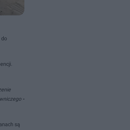
 do
encji.
zenie
towniczego
-
lanach są