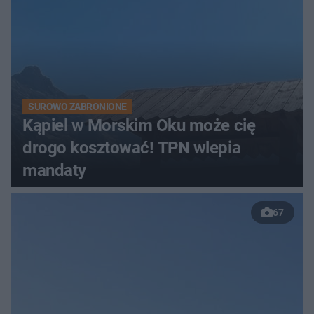
SUROWO ZABRONIONE
Kąpiel w Morskim Oku może cię
drogo kosztować! TPN wlepia
mandaty
67