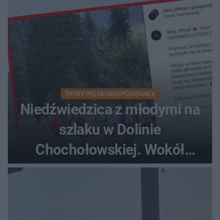
TATRY PEŁNE NIESPODZIANEK
Niedźwiedzica z młodymi na
szlaku w Dolinie
Chochołowskiej. Wokół
turyści!