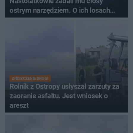
Nastolatkowie zadali mu ciosy
ostrym narzędziem. O ich losach
zdecyduje sąd rodzinny
ZNISZCZENIE DROGI
Rolnik z Ostropy usłyszał zarzuty za
zaoranie asfaltu. Jest wniosek o
areszt