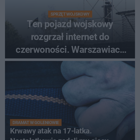
SPRZĘT WOJSKOWY
Ten pojazd wojskowy
rozgrzał internet do
czerwoności. Warszawiacy
pytali, czy to Mad Max!
DRAMAT W GOLENIOWIE
Krwawy atak na 17-latka.