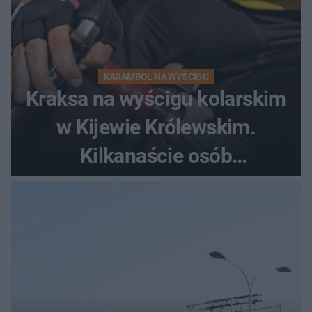
KARAMBOL NA WYŚCIGU
Kraksa na wyścigu kolarskim
w Kijewie Królewskim.
Kilkanaście osób
poszkodowanych, lądował
śmigłowiec LPR