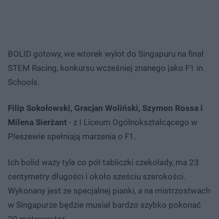
BOLID gotowy, we wtorek wylot do Singapuru na finał
STEM Racing, konkursu wcześniej znanego jako F1 in
Schools.
Filip Sokołowski, Gracjan Woliński, Szymon Rossa i
Milena Sierżant
- z I Liceum Ogólnokształcącego w
Pleszewie spełniają marzenia o F1.
Ich bolid waży tyle co pół tabliczki czekolady, ma 23
centymetry długości i około sześciu szerokości.
Wykonany jest ze specjalnej pianki, a na mistrzostwach
w Singapurze będzie musiał bardzo szybko pokonać
20 metrowy tor.