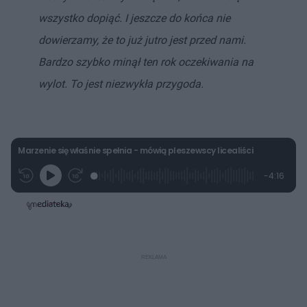
wszystko dopiąć. I jeszcze do końca nie
dowierzamy, że to już jutro jest przed nami.
Bardzo szybko minął ten rok oczekiwania na
wylot. To jest niezwykła przygoda.
Marzenie się właśnie spełnia - mówią pleszewscy licealiści
L
P
P
P
-
4:16
G
o
r
r
o
z
r
a
z
z
o
a
d
e
e
s
j
t
e
w
w
a
d
i
i
ł
:
ń
ń
y
c
5
1
1
z
.
0
0
a
s
8
s
s
Â
4
d
d
%
o
o
t
p
u
r
ł
z