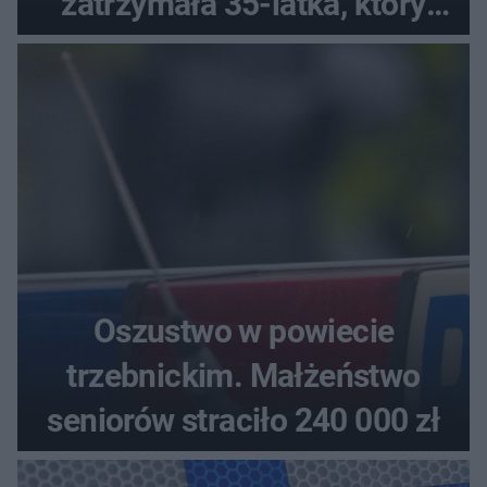
zatrzymała 35-latka, który
zgłosił ładunek w swoim
aucie
Oszustwo w powiecie
trzebnickim. Małżeństwo
seniorów straciło 240 000 zł