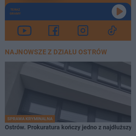
TERAZ
GRAMY
NAJNOWSZE Z DZIAŁU OSTRÓW
SPRAWA KRYMINALNA
Ostrów. Prokuratura kończy jedno z najdłuższyc