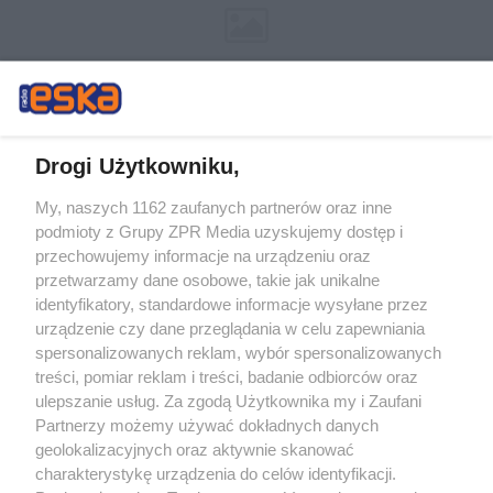
Drogi Użytkowniku,
My, naszych 1162 zaufanych partnerów oraz inne
Żaden utwór zamieszczony w serwisie nie może być powielany i
podmioty z Grupy ZPR Media uzyskujemy dostęp i
rozpowszechniany lub dalej rozpowszechniany w jakikolwiek sposób (w
tym także elektroniczny lub mechaniczny) na jakimkolwiek polu
przechowujemy informacje na urządzeniu oraz
eksploatacji w jakiejkolwiek formie, włącznie z umieszczaniem w Internecie
przetwarzamy dane osobowe, takie jak unikalne
bez pisemnej zgody właściciela praw. Jakiekolwiek użycie lub
wykorzystanie utworów w całości lub w części z naruszeniem prawa, tzn.
identyfikatory, standardowe informacje wysyłane przez
bez właściwej zgody, jest zabronione pod groźbą kary i może być ścigane
urządzenie czy dane przeglądania w celu zapewniania
prawnie.
spersonalizowanych reklam, wybór spersonalizowanych
treści, pomiar reklam i treści, badanie odbiorców oraz
ulepszanie usług. Za zgodą Użytkownika my i Zaufani
Partnerzy możemy używać dokładnych danych
geolokalizacyjnych oraz aktywnie skanować
charakterystykę urządzenia do celów identyfikacji.