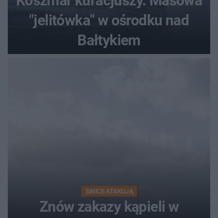
Koszmar kuracjuszy. Masowa
"jelitówka" w ośrodku nad
Bałtykiem
SINICE ATAKUJĄ
Znów zakazy kąpieli w