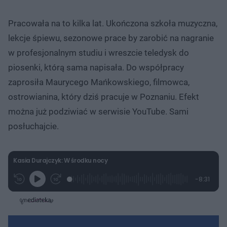
Pracowała na to kilka lat. Ukończona szkoła muzyczna,
lekcje śpiewu, sezonowe prace by zarobić na nagranie
w profesjonalnym studiu i wreszcie teledysk do
piosenki, którą sama napisała. Do współpracy
zaprosiła Maurycego Mańkowskiego, filmowca,
ostrowianina, który dziś pracuje w Poznaniu. Efekt
można już podziwiać w serwisie YouTube. Sami
posłuchajcie.
Kasia Durajczyk: W środku nocy
L
P
P
P
-
8:31
G
o
r
r
o
z
r
a
z
z
o
a
d
e
e
s
j
t
e
w
w
a
d
i
i
ł
:
ń
ń
y
c
2
1
1