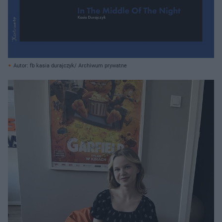
Autor: fb kasia durajczyk/ Archiwum prywatne