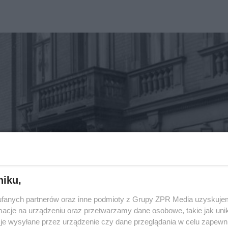
niku,
fanych partnerów oraz inne podmioty z Grupy ZPR Media uzyskujem
cje na urządzeniu oraz przetwarzamy dane osobowe, takie jak unika
je wysyłane przez urządzenie czy dane przeglądania w celu zapewn