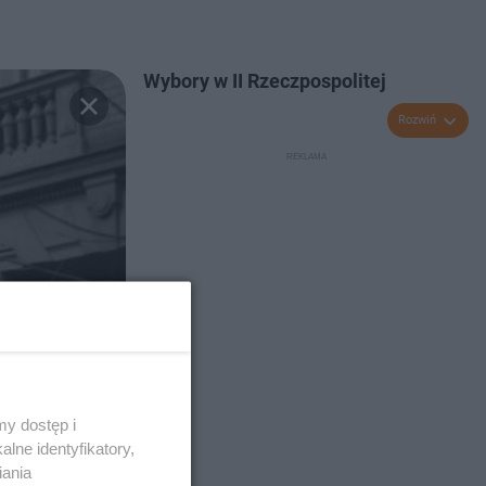
Wybory w II Rzeczpospolitej
Rozwiń
y dostęp i
lne identyfikatory,
iania