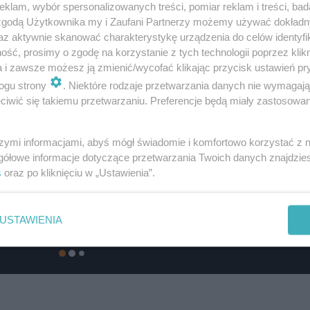
klam, wybór spersonalizowanych treści, pomiar reklam i treści, bad
 zgodą Użytkownika my i Zaufani Partnerzy możemy używać dokład
az aktywnie skanować charakterystykę urządzenia do celów identyfi
ść, prosimy o zgodę na korzystanie z tych technologii poprzez klikn
a i zawsze możesz ją zmienić/wycofać klikając przycisk ustawień pr
ogu strony
. Niektóre rodzaje przetwarzania danych nie wymagaj
iwić się takiemu przetwarzaniu. Preferencje będą miały zastosowanie
szymi informacjami, abyś mógł świadomie i komfortowo korzystać z
gółowe informacje dotyczące przetwarzania Twoich danych znajdzi
s
oraz po kliknięciu w „Ustawienia”.
USTAWIENIA