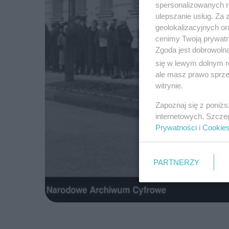
spersonalizowanych re
ulepszanie usług. Za
geolokalizacyjnych or
cenimy Twoją prywatno
Zgoda jest dobrowoln
się w lewym dolnym r
ale masz prawo sprzec
witrynie.
Zapoznaj się z poniż
internetowych. Szcze
Prywatności
i
Cookie
PARTNERZY