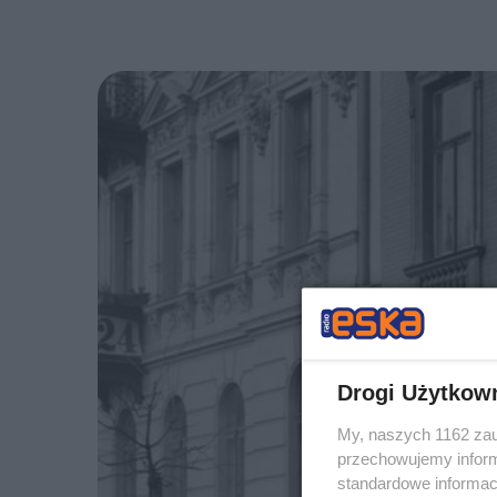
Drogi Użytkow
My, naszych 1162 zau
przechowujemy informa
standardowe informac