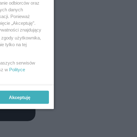
anie odbiorców oraz
nych danych
kacji. Ponieważ
ięcie „Akceptuję”.
ywatności znajdujący
ą zgody użytkownika,
 tylko na tej
 naszych serwisów
esz w
Polityce
Akceptuję